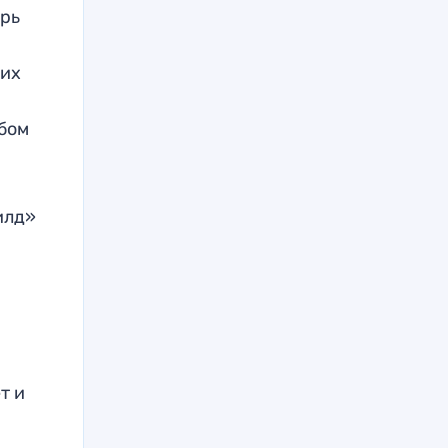
ерь
оих
юбом
илд»
т и