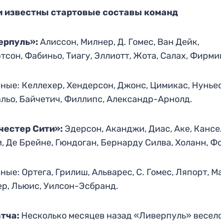
и известны стартовые составы команд
ерпуль»:
Алиссон, Милнер, Д. Гомес, Ван Дейк,
тсон, Фабиньо, Тиагу, Эллиотт, Жота, Салах, Фирми
ные: Келлехер, Хендерсон, Джонс, Цимикас, Нуньес
льо, Байчетич, Филлипс, Александр-Арнолд.
честер Сити»:
Эдерсон, Аканджи, Диас, Аке, Кансе
, Де Брейне, Гюндоган, Бернарду Силва, Холанн, Ф
ные: Ортега, Грилиш, Альварес, С. Гомес, Ляпорт, М
р, Льюис, Уилсон-Эсбранд.
тча:
Несколько месяцев назад «Ливерпуль» весел