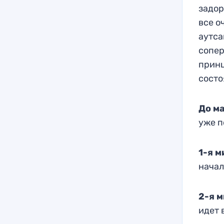
задор
все о
аутса
сопер
принц
сост
До м
уже п
1-я 
начал
2-я 
идет 