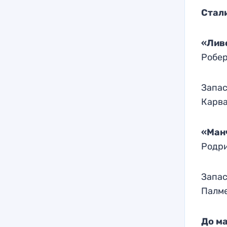
Стал
«Лив
Робер
Запас
Карва
«Ман
Родри
Запас
Палме
До ма