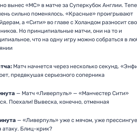
но вынес «МС» в матче за Суперкубок Англии. Теп
чень сильно поменялось. «Красные» проигрывают
йдерам, а «Сити» во главе с Холандом разносит св
ников. Но принципиальные матчи, они на то и
ипиальное, что на одну игру можно собраться в л
оянии
атча:
Матч начнется через несколько секунд. «Энф
оет, предвкушая серьезного соперника
минута
— Матч «Ливерпуль» — «Манчестер Сити»
ся. Поехали! Вывеска, конечно, отменная
минута
— «Ливерпуль» уже с мячом, уже прессингуе
в атаку. Блиц-крик?