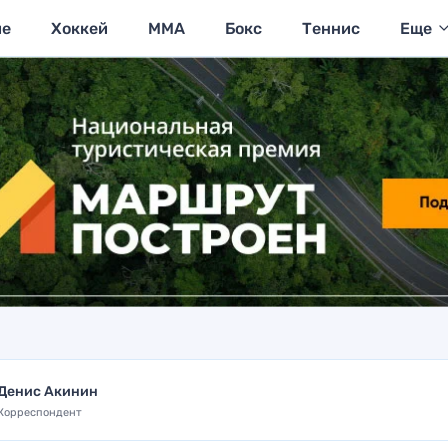
ие
Хоккей
MMA
Бокс
Теннис
Еще
Денис Акинин
Корреспондент