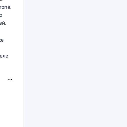
топе,
о
чей.
же
деле