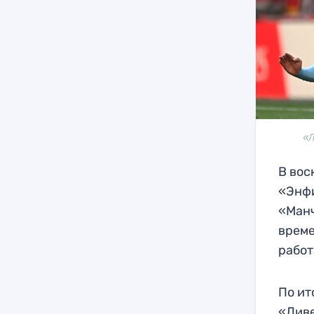
«Л
В вос
«Энфи
«Манч
време
работ
По ит
«Ливе