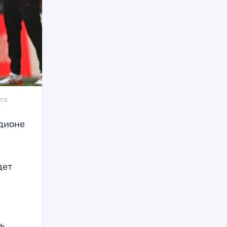
ers
адионе
дет
рь