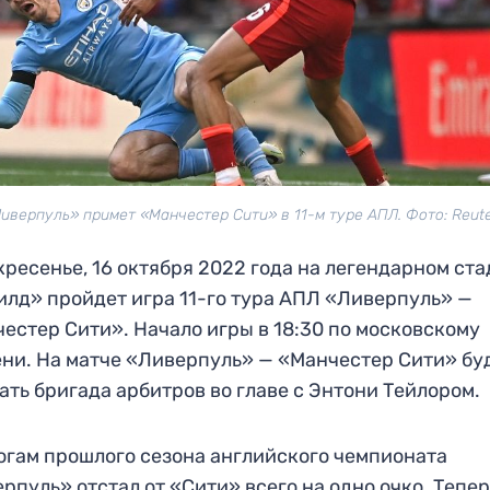
иверпуль» примет «Манчестер Сити» в 11-м туре АПЛ. Фото: Reut
кресенье, 16 октября 2022 года на легендарном ст
лд» пройдет игра 11-го тура АПЛ «Ливерпуль» —
естер Сити». Начало игры в 18:30 по московскому
ни. На матче «Ливерпуль» — «Манчестер Сити» бу
ать бригада арбитров во главе с Энтони Тейлором.
огам прошлого сезона английского чемпионата
рпуль» отстал от «Сити» всего на одно очко. Тепе