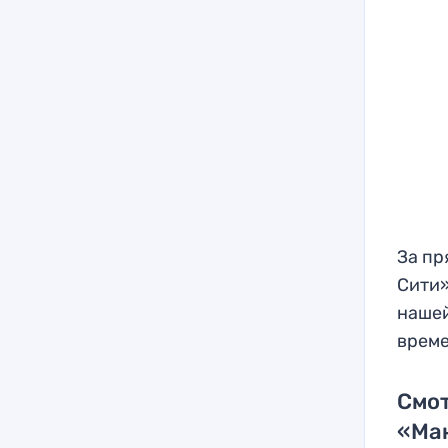
За пр
Сити»
нашей
време
Смо
«Ма