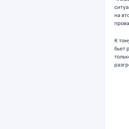
ситуа
на вт
прова
К том
бьет 
тольк
разгр