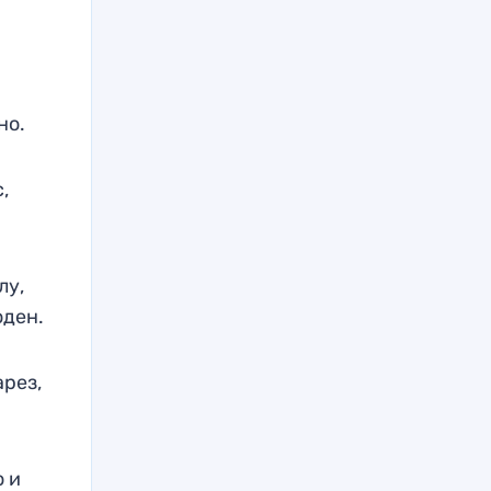
но.
,
лу,
оден.
арез,
о и