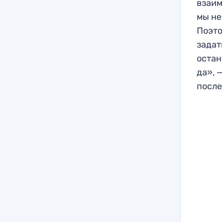
взаим
мы не
Поэто
задат
остан
да», 
после