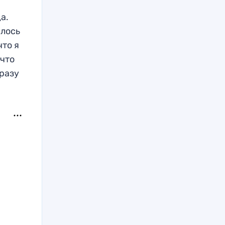
а.
шлось
что я
 что
сразу