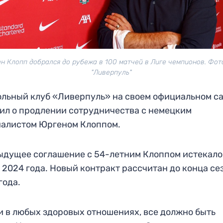
н Клопп добрался до рубежа в 100 матчей в Лиге чемпионов. Фот
"Ливерпуль"
льный клуб «Ливерпуль» на своем официальном с
ил о продлении сотрудничества с немецким
иалистом Юргеном Клоппом.
дущее соглашение с 54-летним Клоппом истекало
 2024 года. Новый контракт рассчитан до конца се
года.
и в любых здоровых отношениях, все должно быть