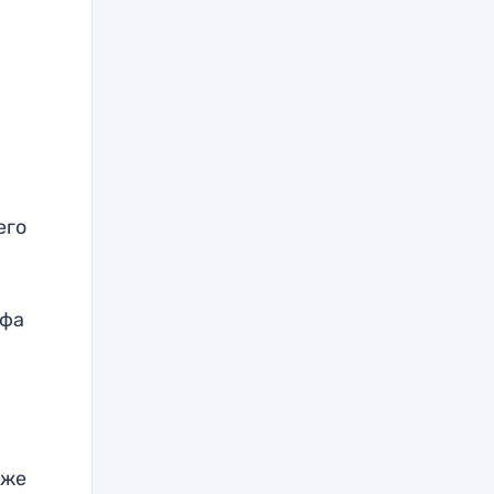
его
мфа
кже