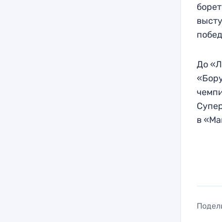
борет
высту
побед
До «Л
«Бору
чемпи
Супер
в «Ма
Подел