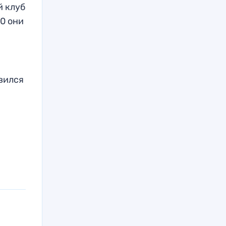
й клуб
:0 они
овился