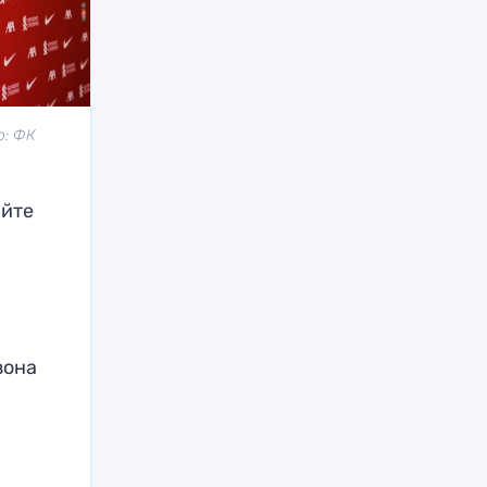
о: ФК
айте
зона