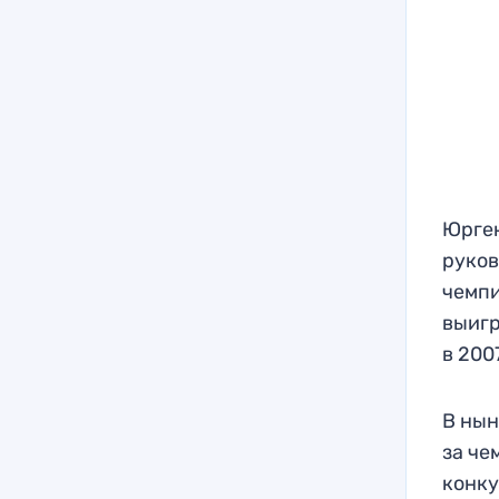
Юрген
руков
чемпи
выигр
в 200
В нын
за че
конку