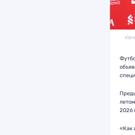
Юрге
Футбо
объяв
спец
Преды
летом
2026 
«Как 