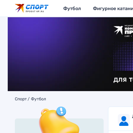
Футбол
Фигурное катан
Спорт
Футбол