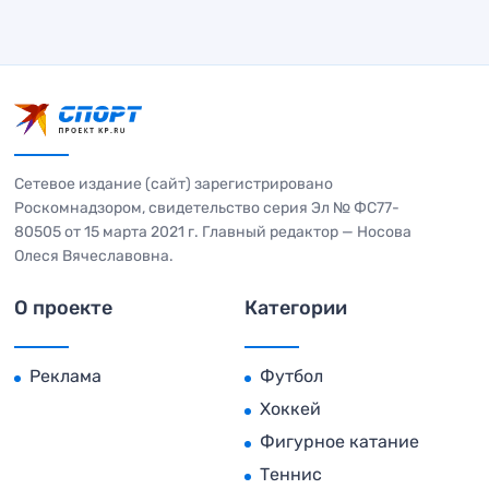
Сетевое издание (сайт) зарегистрировано
Роскомнадзором, свидетельство серия Эл № ФС77-
80505 от 15 марта 2021 г. Главный редактор — Носова
Олеся Вячеславовна.
О проекте
Категории
Реклама
Футбол
Хоккей
Фигурное катание
Теннис