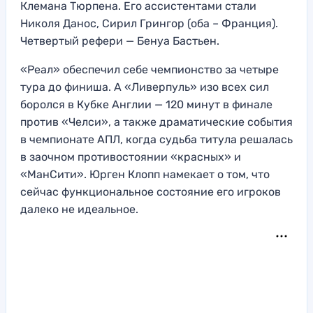
Клемана Тюрпена. Его ассистентами стали
Николя Данос, Сирил Грингор (оба – Франция).
Четвертый рефери — Бенуа Бастьен.
«Реал» обеспечил себе чемпионство за четыре
тура до финиша. А «Ливерпуль» изо всех сил
боролся в Кубке Англии — 120 минут в финале
против «Челси», а также драматические события
в чемпионате АПЛ, когда судьба титула решалась
в заочном противостоянии «красных» и
«МанСити». Юрген Клопп намекает о том, что
сейчас функциональное состояние его игроков
далеко не идеальное.