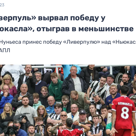
23
верпуль» вырвал победу у
юкасла», отыграв в меньшинстве
 Нуньеса принес победу «Ливерпулю» над «Ньюкас
 АПЛ