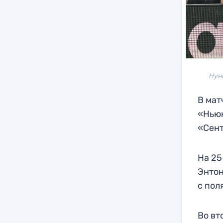
Нун
В мат
«Ньюк
«Сент
На 25
Энтон
с пол
Во вт