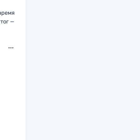
время
тог —