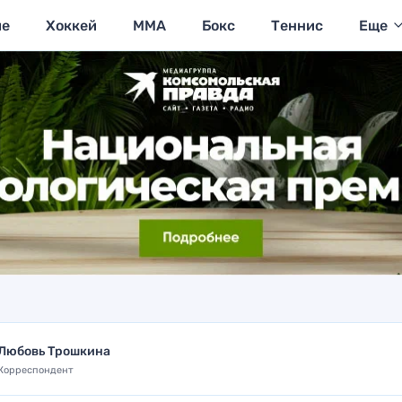
ие
Хоккей
MMA
Бокс
Теннис
Еще
Любовь Трошкина
Корреспондент