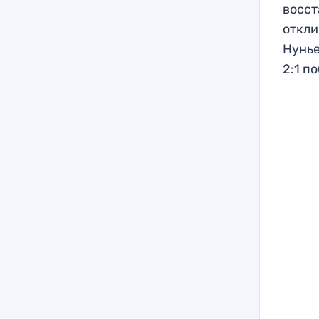
восст
откли
Нунье
2:1 п