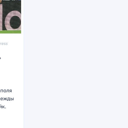
ress
ь
 поля
адежды
йк.