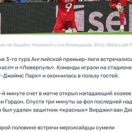
ьес не пощадил «Ньюкасл» и его болельщиков. Фото: Global Look P
че 3-го тура Английской премьер-лиги встречалис
асл» и «Ливерпуль». Команды играли на стадионе
-Джеймс Парк» и окончилась в пользу гостей.
-й минуте счет в матче открыл нападающий хозяев
и Гордон. Спустя три минуты за фол последней н
я был удален защитник «красных» Вирджил ван Де
орой половине встречи мерсисайдцы сумели