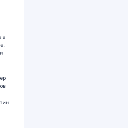
в в
в.
ри
тер
нов
рпин