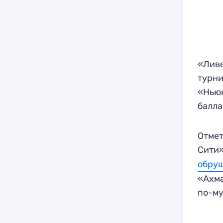
«Ливе
турни
«Ньюк
балла
Отмет
Сити
обру
«Ахма
по-м