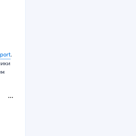
port
.
ники
ем