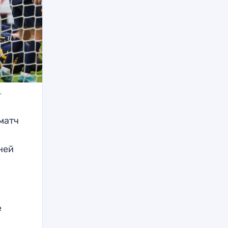
"
 матч
ней
е