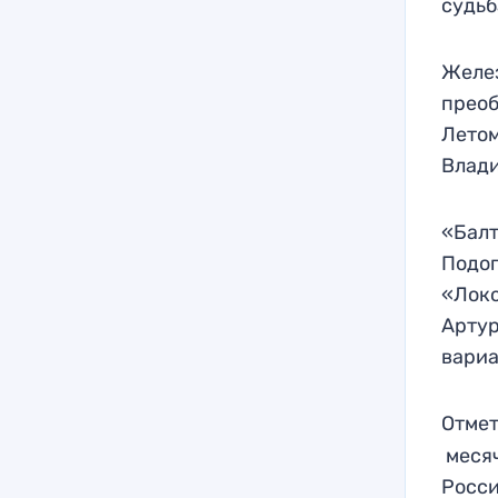
судьб
Желе
преоб
Летом
Влади
«Балт
Подоп
«Локо
Артур
вариа
Отмет
месяч
Росс