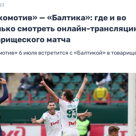
23
омотив» — «Балтика»: где и во
лько смотреть онлайн-трансляц
арищеского матча
отив» 6 июля встретится с «Балтикой» в товарищ