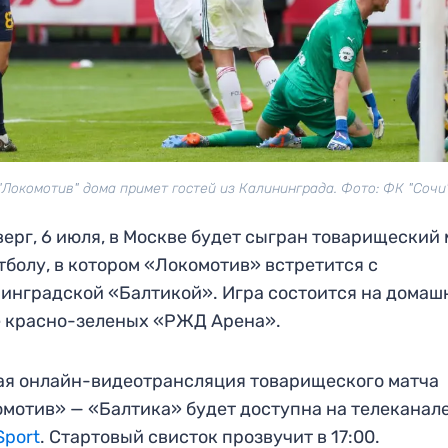
"Локомотив" дома примет гостей из Калининграда. Фото: ФК "Сочи
верг, 6 июля, в Москве будет сыгран товарищеский
тболу, в котором «Локомотив» встретится с
инградской «Балтикой». Игра состоится на домаш
 красно-зеленых «РЖД Арена».
я онлайн-видеотрансляция товарищеского матча
мотив» — «Балтика» будет доступна на телеканал
Sport
. Стартовый свисток прозвучит в 17:00.