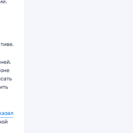
ии.
ктиве.
 ней.
фоне
исать
ить
казал
ной