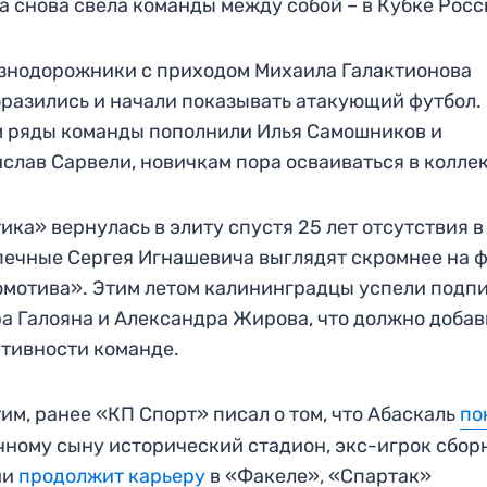
а снова свела команды между собой – в Кубке Росс
знодорожники с приходом Михаила Галактионова
разились и начали показывать атакующий футбол.
 ряды команды пополнили Илья Самошников и
слав Сарвели, новичкам пора осваиваться в колле
ика» вернулась в элиту спустя 25 лет отсутствия в
ечные Сергея Игнашевича выглядят скромнее на 
мотива». Этим летом калининградцы успели подп
а Галояна и Александра Жирова, что должно добав
тивности команде.
им, ранее «КП Спорт» писал о том, что Абаскаль
по
ному сыну исторический стадион, экс-игрок сбор
ии
продолжит карьеру
в «Факеле», «Спартак»