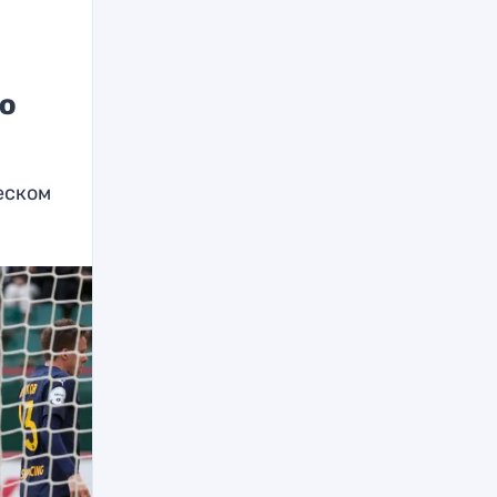
ию
еском