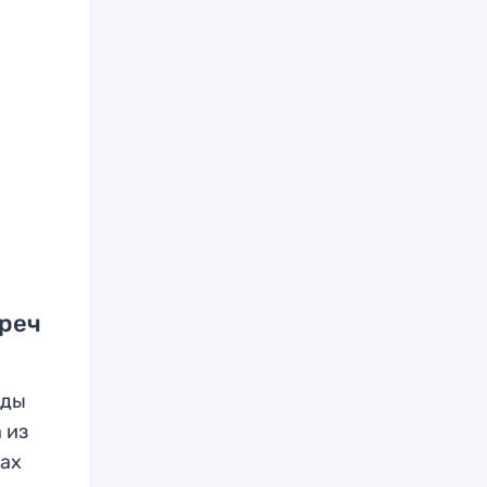
треч
жды
 из
дах