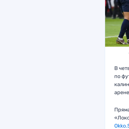
В чет
по фу
калин
арене
Пряма
«Локо
Okko.