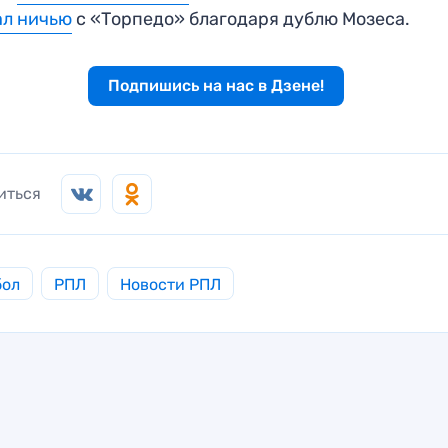
ал ничью
с «Торпедо» благодаря дублю Мозеса.
Подпишись на нас в Дзене!
иться
бол
РПЛ
Новости РПЛ