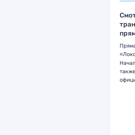
Смот
тра
пря
Пряма
«Локо
Начал
также
офици