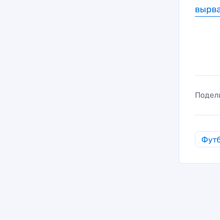
вырв
Подел
Фут