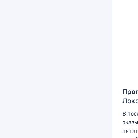
Прог
Лок
В пос
оказы
пяти 