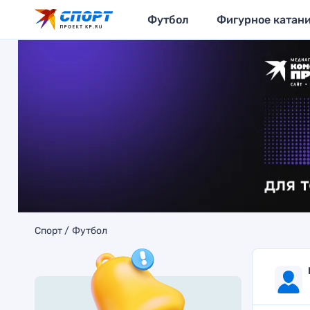
Футбол
Фигурное катан
Спорт
Футбол