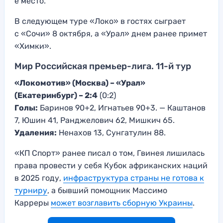
е место.
В следующем туре «Локо» в гостях сыграет
с «Сочи» 8 октября, а «Урал» днем ранее примет
«Химки».
Мир Российская премьер-лига. 11-й тур
«Локомотив» (Москва) –
«Урал»
(Екатеринбург) – 2:4
(0:2)
Голы:
Баринов 90+2, Игнатьев 90+3. — Каштанов
7, Юшин 41, Ранджелович 62, Мишкич 65.
Удаления:
Ненахов 13, Сунгатулин 88.
«КП Спорт» ранее писал о том, Гвинея лишилась
права провести у себя Кубок африканских наций
в 2025 году,
инфраструктура страны не готова к
турниру
, а бывший помощник Массимо
Карреры
может возглавить сборную Украины
.