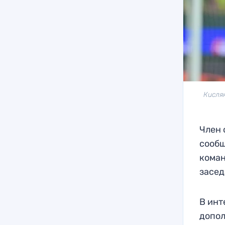
Кисля
Член 
сообщ
коман
засед
В инт
допол