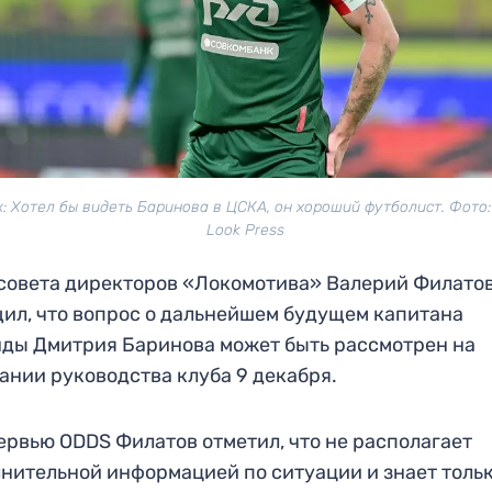
к: Хотел бы видеть Баринова в ЦСКА, он хороший футболист. Фото: 
Look Press
совета директоров «Локомотива» Валерий Филато
ил, что вопрос о дальнейшем будущем капитана
ды Дмитрия Баринова может быть рассмотрен на
ании руководства клуба 9 декабря.
ервью ODDS Филатов отметил, что не располагает
нительной информацией по ситуации и знает тольк