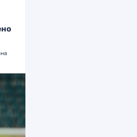
ено
ана