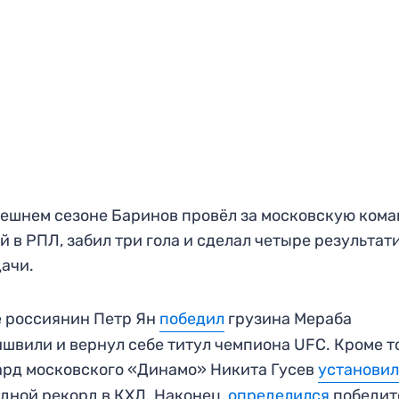
ешнем сезоне Баринов провёл за московскую кома
й в РПЛ, забил три гола и сделал четыре результа
ачи.
 россиянин Петр Ян
победил
грузина Мераба
швили и вернул себе титул чемпиона UFC. Кроме то
рд московского «Динамо» Никита Гусев
установи
дной рекорд в КХЛ. Наконец,
определился
победит