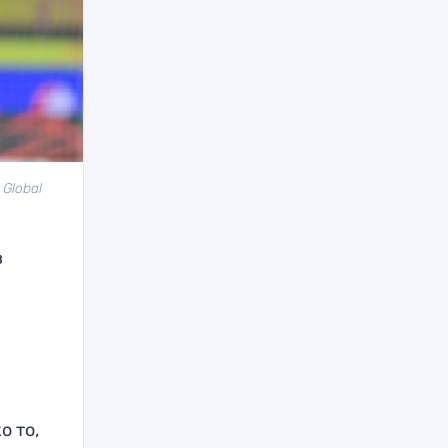
Global
в
о то,