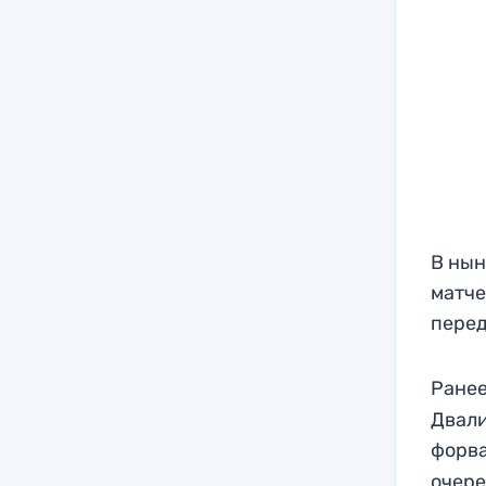
В нын
матче
перед
Ранее
Двали
форва
очере