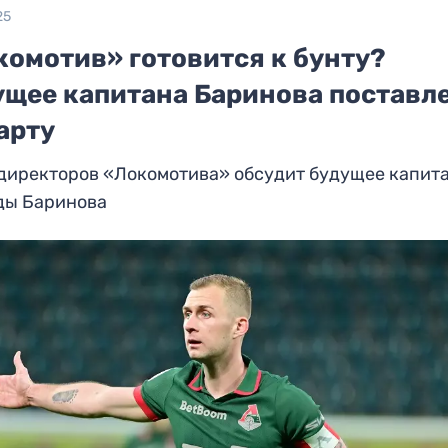
25
комотив» готовится к бунту?
ущее капитана Баринова поставл
арту
 директоров «Локомотива» обсудит будущее капит
ды Баринова