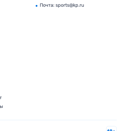
Почта:
sports@kp.ru
т
ры