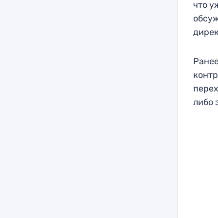
что у
обсуж
дирек
Ранее
контр
перех
либо 