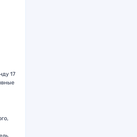
нду 17
тивные
го,
л
ель