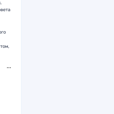
,
овета
ого
том,