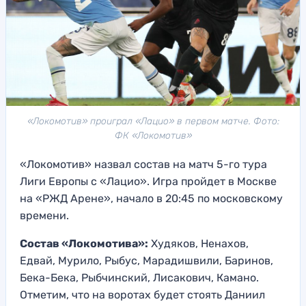
«Локомотив» проиграл «Лацио» в первом матче. Фото:
ФК «Локомотив»
«Локомотив» назвал состав на матч 5-го тура
Лиги Европы с «Лацио». Игра пройдет в Москве
на «РЖД Арене», начало в 20:45 по московскому
времени.
Состав «Локомотива»:
Худяков, Ненахов,
Едвай, Мурило, Рыбус, Марадишвили, Баринов,
Бека-Бека, Рыбчинский, Лисакович, Камано.
Отметим, что на воротах будет стоять Даниил