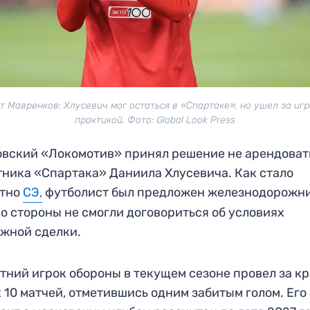
т Мавренков: Хлусевич мог остаться в «Спартаке», но ушел за иг
практикой. Фото: Global Look Press
вский «Локомотив» принял решение не арендоват
ника «Спартака» Даниила Хлусевича. Как стало
стно
СЭ,
футболист был предложен железнодорожни
о стороны не смогли договориться об условиях
жной сделки.
тний игрок обороны в текущем сезоне провел за к
 10 матчей, отметившись одним забитым голом. Его