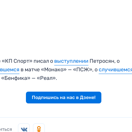
 «КП Спорт» писал о
выступлении
Петросян, о
ившемся
в матче «Монако» — «ПСЖ», о
случившемс
 «Бенфика» — «Реал».
Подпишись на нас в Дзене!
иться