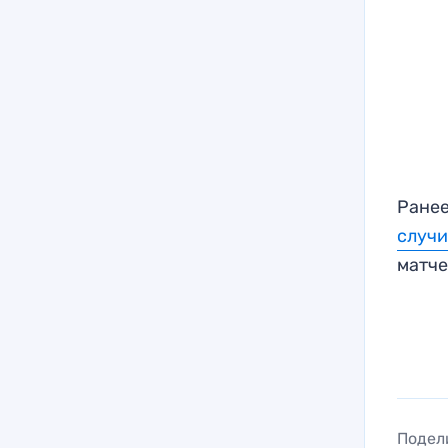
Ранее
случ
матче
Подел