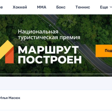
ие
Хоккей
MMA
Бокс
Теннис
Еще
Илья Масюк