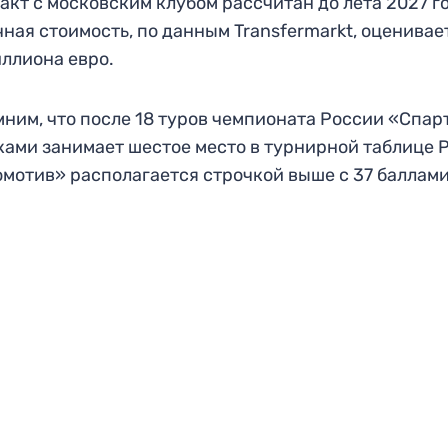
акт с московским клубом рассчитан до лета 2027 го
ная стоимость, по данным Transfermarkt, оценивае
иллиона евро.
ним, что после 18 туров чемпионата России «Спар
ками занимает шестое место в турнирной таблице 
мотив» располагается строчкой выше с 37 баллами