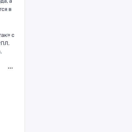
да, а
тся в
так» с
РПЛ.
.