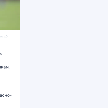
ровой
ь
кам,
расно-