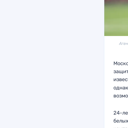
Аген
Моско
защит
изве
однак
возмо
24-ле
белых