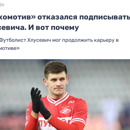
26
комотив» отказался подписыват
евича. И вот почему
Футболист Хлусевич мог продолжить карьеру в
мотиве»