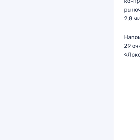
контр
рыноч
2,8 м
Напом
29 оч
«Локо