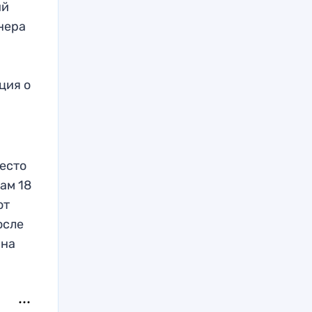
ий
енера
ция о
место
ам 18
от
осле
 на