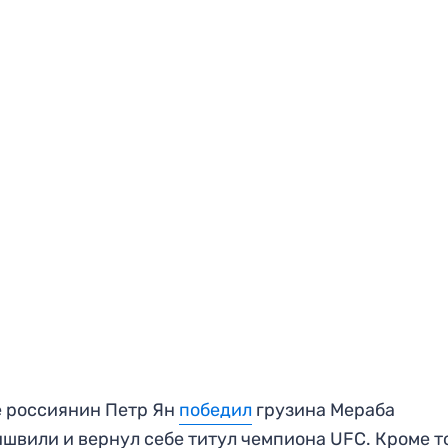
 россиянин Петр Ян
победил
грузина Мераба
швили и вернул себе титул чемпиона UFC. Кроме то