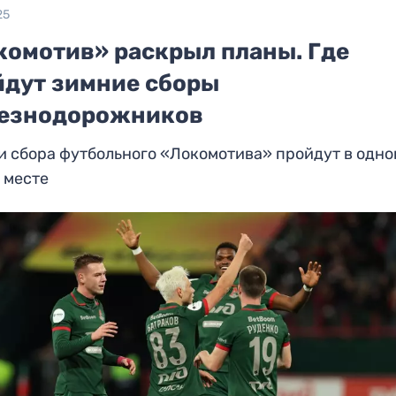
25
комотив» раскрыл планы. Где
йдут зимние сборы
езнодорожников
и сбора футбольного «Локомотива» пройдут в одно
 месте