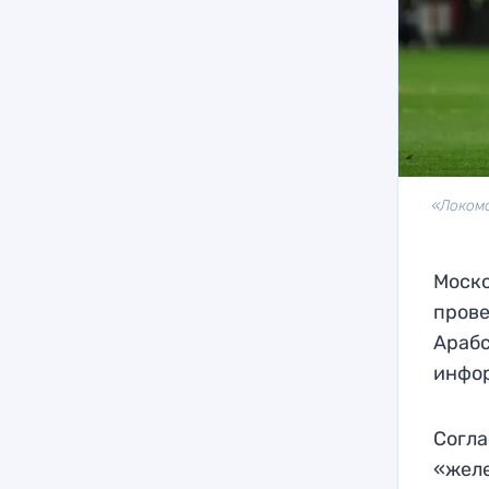
«Локомо
Моско
прове
Арабс
инфо
Согла
«желе