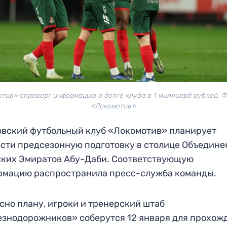
тив» опроверг информацию о долге клуба в 1 миллиард рублей. 
«Локомотив»
вский футбольный клуб «Локомотив» планирует
сти предсезонную подготовку в столице Объедин
ких Эмиратов Абу-Даби. Соответствующую
рмацию распространила пресс-служба команды.
сно плану, игроки и тренерский штаб
знодорожников» соберутся 12 января для прохож