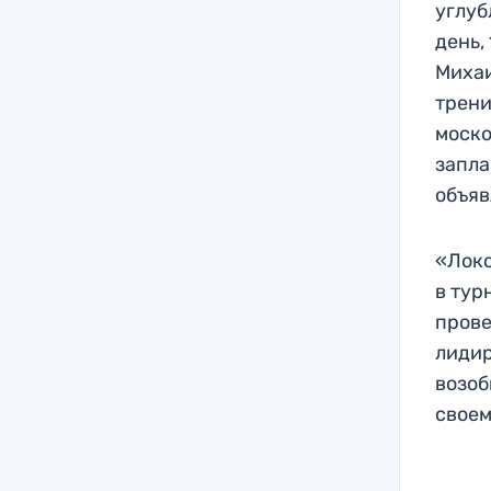
углуб
день,
Михаи
трени
моско
запла
объяв
«Локо
в тур
прове
лидир
возоб
своем