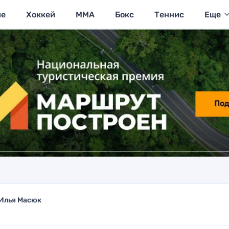
ие
Хоккей
MMA
Бокс
Теннис
Еще
Илья Масюк