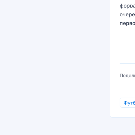
форва
очере
перво
Подел
Фут