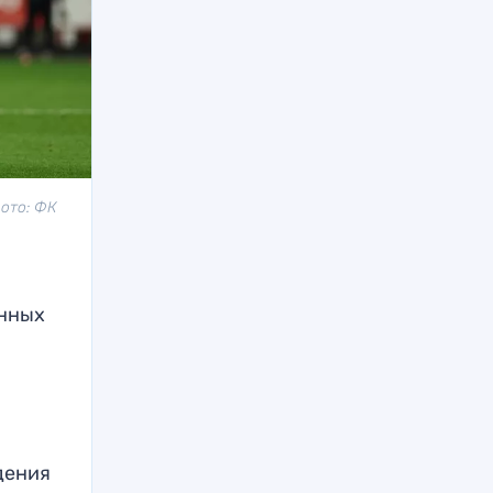
Фото: ФК
енных
дения