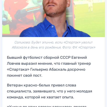
Салихова: Будет эпично, если «Спартак» уволит
Абаскаля в день его рождения. Фото: ФК «Спартак»
Бывший футболист сборной СССР Евгений
Ловчев выразил мнение, что главный тренер
«Спартака» Гильермо Абаскаль досрочно
покинет свой пост.
Ветеран красно-белых привел слова
специалиста, заявившего, что у него молодая
команда, которой не хватает опыта.
«У меня по этим словам сложилось просто