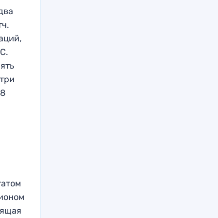
два
тч.
аций,
C.
пять
 три
,8
татом
пионом
оящая