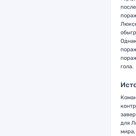
после
пораж
Люксе
обыгр
Однак
пораж
пораж
гола.
Ист
Коман
контр
завер
для Л
мира,