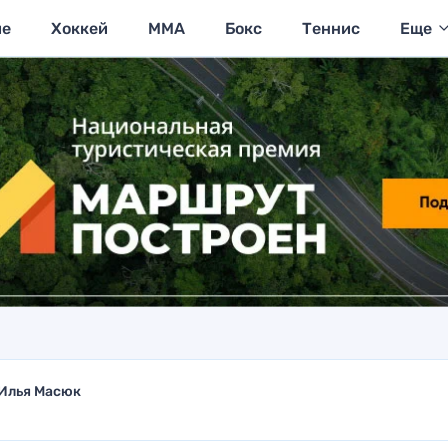
ие
Хоккей
MMA
Бокс
Теннис
Еще
Илья Масюк