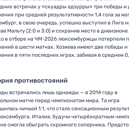
дних встречах у «скуадры адзурры» три победы и 
ения при средней результативности 1,4 гола за ма
мбург, в свою очередь, успешно выступил в Лиге н
ав Мальту (2:0 и 3:0) и сохранив место в дивизионе 
о в отборе на ЧМ-2026 люксембуржцы потерпели 
ений в шести матчах. Хозяева имеют две победы и
ения в пяти последних играх, забивая в среднем 0
ория противостояний
ды встречались лишь однажды — в 2014 году в
ольном матче перед чемпионатом мира. Та игра
шилась ничьей 1:1, что стало сенсационным резуль
юксембурга. Италия, будучи четырёхкратным чем
 не смогла обыграть скромного соперника. Предст