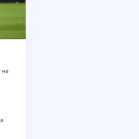
 на
ла