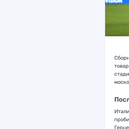
Сборн
товар
стади
моско
Посл
Итали
проби
Герце