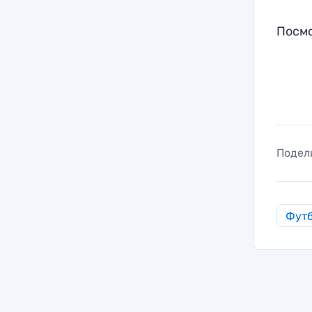
Посмо
Подел
Фут