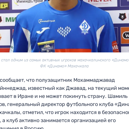
стал одним из самых активных игроков махачкалинского «Динамо
ФК «Динамо» Махачкала
сообщает, что полузащитник Мохаммаджавад
йннеджад, известный как Джавад, на текущий мом
вает в Иране и не может покинуть страну. Шамиль
ов, генеральный директор футбольного клуба «Ди
хачкалы, отметил, что игрок находится в безопасн
, а клуб активно занимается организацией его
ащения в Россию.