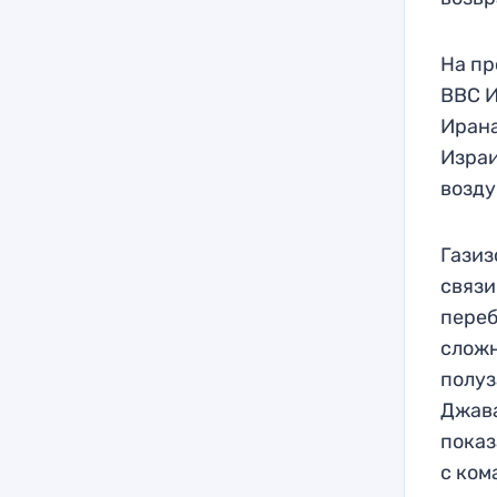
На пр
ВВС И
Ирана
Израи
возду
Газиз
связи
переб
сложн
полуз
Джава
показ
с ком