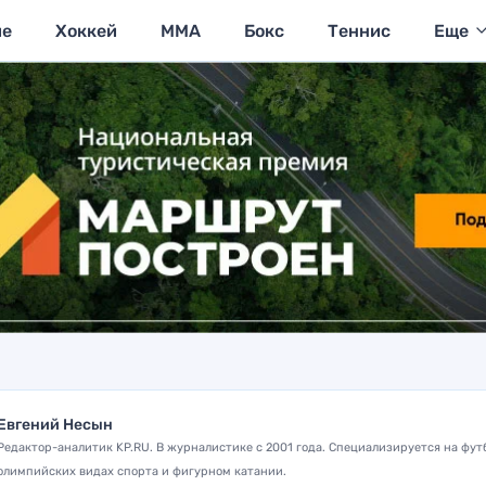
ие
Хоккей
MMA
Бокс
Теннис
Еще
Евгений Несын
Редактор-аналитик KP.RU. В журналистике с 2001 года. Специализируется на фут
олимпийских видах спорта и фигурном катании.