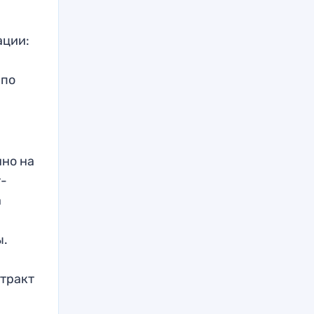
ации:
 по
нно на
т-
а
ы.
нтракт