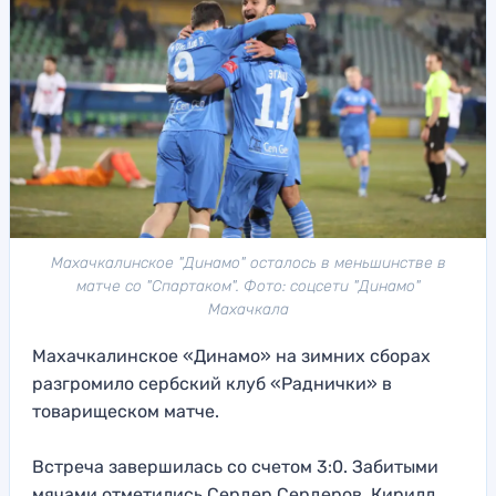
Махачкалинское "Динамо" осталось в меньшинстве в
матче со "Спартаком". Фото: соцсети "Динамо"
Махачкала
Махачкалинское «Динамо» на зимних сборах
разгромило сербский клуб «Раднички» в
товарищеском матче.
Встреча завершилась со счетом 3:0. Забитыми
мячами отметились Сердер Сердеров, Кирилл