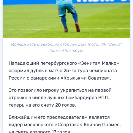
Малком хоть и уехал, но стал лучшим. Фото: ФК "Зенит"
Санкт-Петербург
Нападающий петербургского «Зенита» Малком
оформил дубль в матче 25-го тура чемпионата
России с самарскими «Крыльями Советов».
Это позволило игроку укрепиться на первой
строчке в числе лучших бомбардиров РПЛ,
теперь на его счету 20 голов.
Ближайшим его преследователем является
лидер московского «Спартака» Квинси Промес,
на счету которого 17 голов.