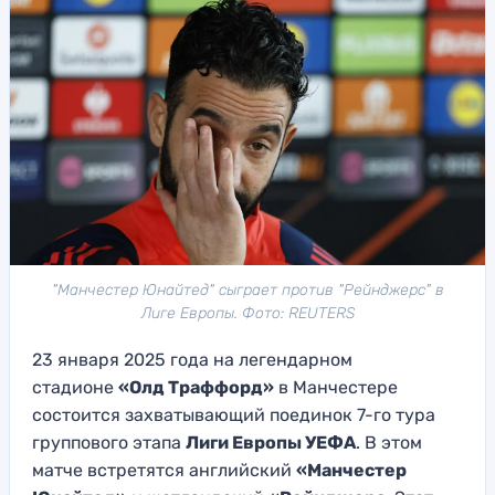
"Манчестер Юнайтед" сыграет против "Рейнджерс" в
Лиге Европы. Фото: REUTERS
23 января 2025 года на легендарном
стадионе
«Олд Траффорд»
в Манчестере
состоится захватывающий поединок 7-го тура
группового этапа
Лиги Европы УЕФА
. В этом
матче встретятся английский
«Манчестер