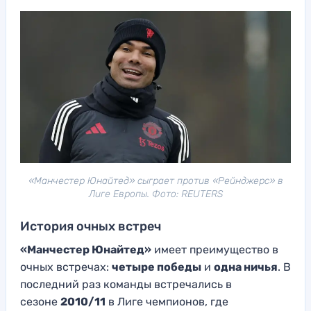
«Манчестер Юнайтед» сыграет против «Рейнджерс» в
Лиге Европы. Фото: REUTERS
История очных встреч
«Манчестер Юнайтед»
имеет преимущество в
очных встречах:
четыре победы
и
одна ничья
. В
последний раз команды встречались в
сезоне
2010/11
в Лиге чемпионов, где