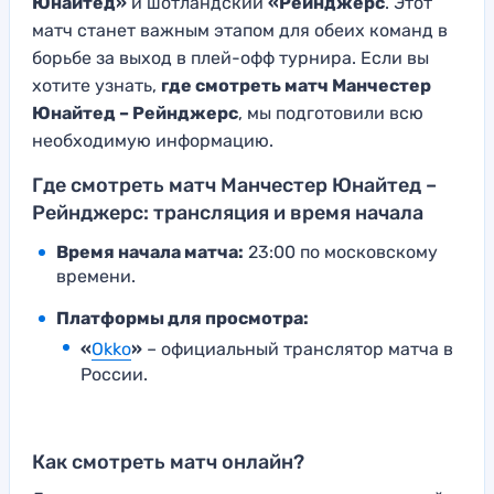
Юнайтед»
и шотландский
«Рейнджерс
. Этот
матч станет важным этапом для обеих команд в
борьбе за выход в плей-офф турнира. Если вы
хотите узнать,
где смотреть матч Манчестер
Юнайтед – Рейнджерс
, мы подготовили всю
необходимую информацию.
Где смотреть матч Манчестер Юнайтед –
Рейнджерс: трансляция и время начала
Время начала матча:
23:00 по московскому
времени.
Платформы для просмотра:
«
Okko
»
– официальный транслятор матча в
России.
Как смотреть матч онлайн?