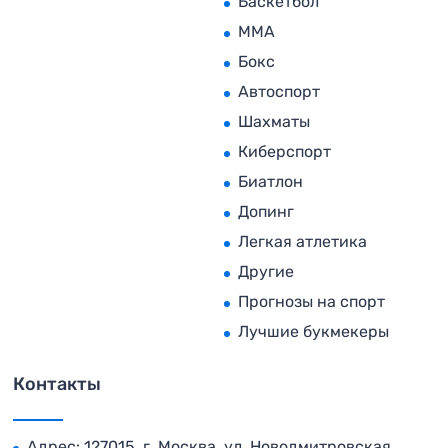
Баскетбол
MMA
Бокс
Автоспорт
Шахматы
Киберспорт
Биатлон
Допинг
Легкая атлетика
Другие
Прогнозы на спорт
Лучшие букмекеры
Контакты
Адрес: 127015, г. Москва, ул. Новодмитровская,