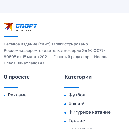
Сетевое издание (сайт) зарегистрировано
Роскомнадзором, свидетельство серия Эл № ФС77-
80505 от 15 марта 2021 г. Главный редактор — Носова
Олеся Вячеславовна.
О проекте
Категории
Реклама
Футбол
Хоккей
Фигурное катание
Теннис