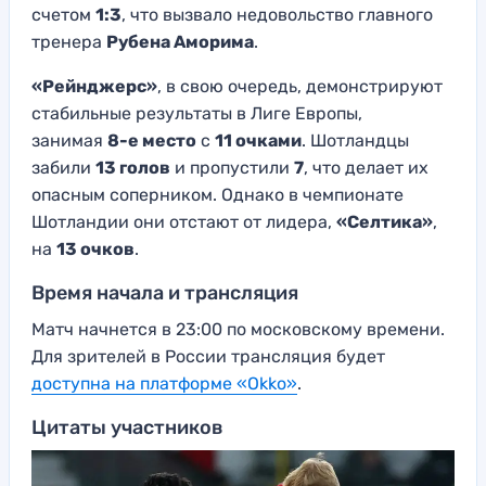
счетом
1:3
, что вызвало недовольство главного
тренера
Рубена Аморима
.
«Рейнджерс»
, в свою очередь, демонстрируют
стабильные результаты в Лиге Европы,
занимая
8-е место
с
11 очками
. Шотландцы
забили
13 голов
и пропустили
7
, что делает их
опасным соперником. Однако в чемпионате
Шотландии они отстают от лидера,
«Селтика»
,
на
13 очков
.
Время начала и трансляция
Матч начнется в 23:00 по московскому времени.
Для зрителей в России трансляция будет
доступна на платформе «Okko»
.
Цитаты участников