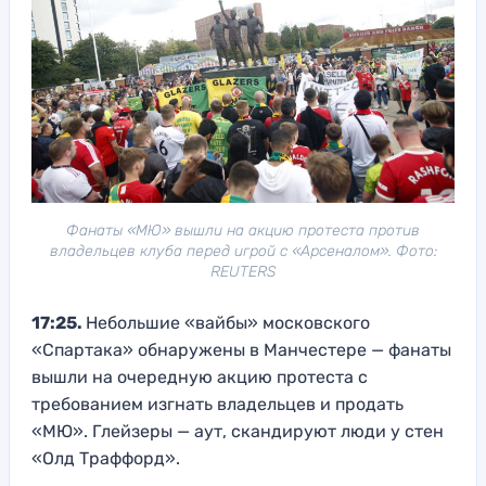
Фанаты «МЮ» вышли на акцию протеста против
владельцев клуба перед игрой с «Арсеналом». Фото:
REUTERS
17:25.
Небольшие «вайбы» московского
«Спартака» обнаружены в Манчестере — фанаты
вышли на очередную акцию протеста с
требованием изгнать владельцев и продать
«МЮ». Глейзеры — аут, скандируют люди у стен
«Олд Траффорд».