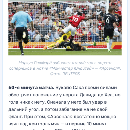
Маркус Рэшфорд забивает второй гол в ворота
соперников в матче «Манчестер Юнайтед» — «Арсенал».
Фото: REUTERS
60-я минута матча.
Букайо Сака всеми силами
обостряет положение у ворота Давида де Хеа, но
гола никак нету. Сначала у него был удар в
дальний угол, а потом забегание на не свой
фланг. При этом, «Арсенал» достаточно мощно
взял под контроль мяч — в первые 10 минут