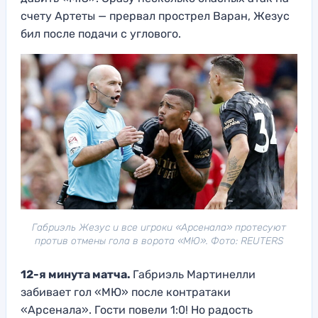
счету Артеты — прервал прострел Варан, Жезус
бил после подачи с углового.
Габриэль Жезус и все игроки «Арсенала» протесуют
против отмены гола в ворота «МЮ». Фото: REUTERS
12-я минута матча.
Габриэль Мартинелли
забивает гол «МЮ» после контратаки
«Арсенала». Гости повели 1:0! Но радость