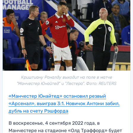
Криштиану Роналду выходит на поле в матче
"Манчестер Юнайтед" и "Лестера". Фото: REUTERS
«Манчестер Юнайтед» остановил резвый
«Арсенал», выиграв 3:1. Новичок Антони забил,
дубль на счету Рэшфорда
В воскресенье, 4 сентября 2022 года, в
Манчестере на стадионе «Олд Траффорд» будет