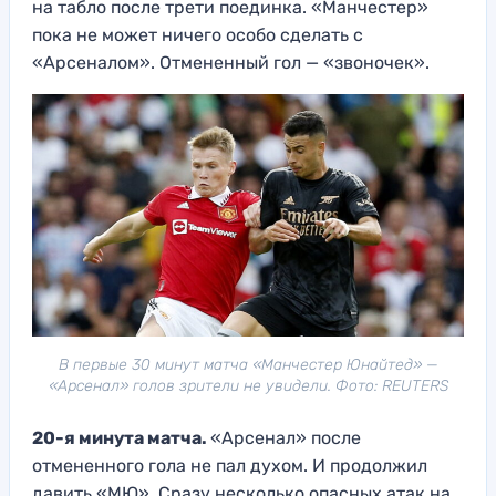
на табло после трети поединка. «Манчестер»
пока не может ничего особо сделать с
«Арсеналом». Отмененный гол — «звоночек».
В первые 30 минут матча «Манчестер Юнайтед» —
«Арсенал» голов зрители не увидели. Фото: REUTERS
20-я минута матча.
«Арсенал» после
отмененного гола не пал духом. И продолжил
давить «МЮ». Сразу несколько опасных атак на