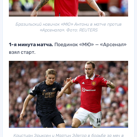
Бразильский новичок «МЮ» Антони в матче против
«Арсенала». Фото: REUTERS
1-я минута матча.
Поединок «МЮ» — «Арсенал»
взял старт.
Кристиан Эриксен и Мартин Эдегор в борьбе за мяч в