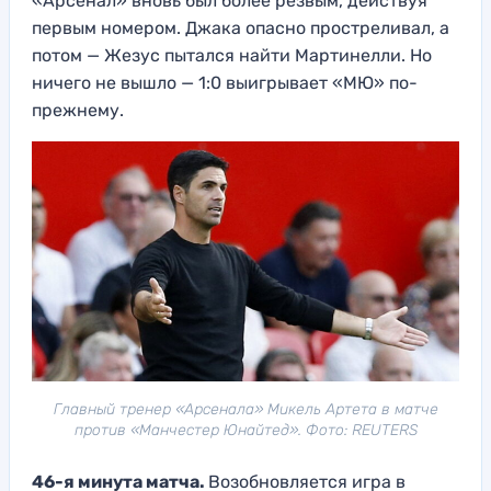
«Арсенал» вновь был более резвым, действуя
первым номером. Джака опасно простреливал, а
потом — Жезус пытался найти Мартинелли. Но
ничего не вышло — 1:0 выигрывает «МЮ» по-
прежнему.
Главный тренер «Арсенала» Микель Артета в матче
против «Манчестер Юнайтед». Фото: REUTERS
46-я минута матча.
Возобновляется игра в