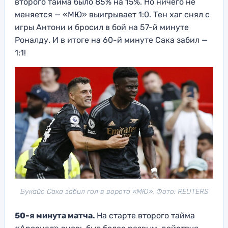
второго тайма было 85% на 15%. Но ничего не
меняется — «МЮ» выигрывает 1:0. Тен хаг снял с
игры Антони и бросил в бой на 57-й минуте
Роналду. И в итоге на 60-й минуте Сака забил —
1:1!
Букайо Сака забил гол в ворота «МЮ». Фото: REUTERS
50-я минута матча.
На старте второго тайма