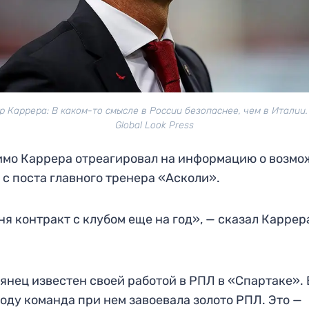
р Каррера: В каком-то смысле в России безопаснее, чем в Италии.
Global Look Press
мо Каррера отреагировал на информацию о возм
 с поста главного тренера «Асколи».
ня контракт с клубом еще на год», — сказал Каррер
.
янец известен своей работой в РПЛ в «Спартаке». 
году команда при нем завоевала золото РПЛ. Это —