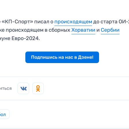
 «КП-Спорт» писал о
происходящем
до старта ОИ-
же происходящем в сборных
Хорватии
и
Сербии
уне Евро-2024.
Подпишись на нас в Дзене!
иться
бол