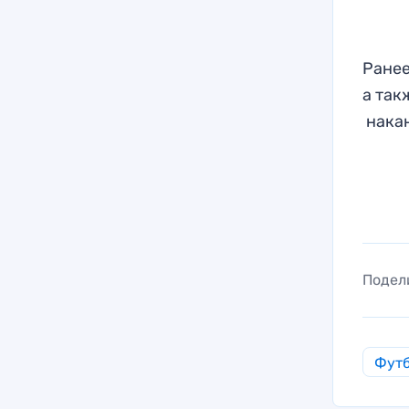
Ранее
а так
накан
Подел
Фут