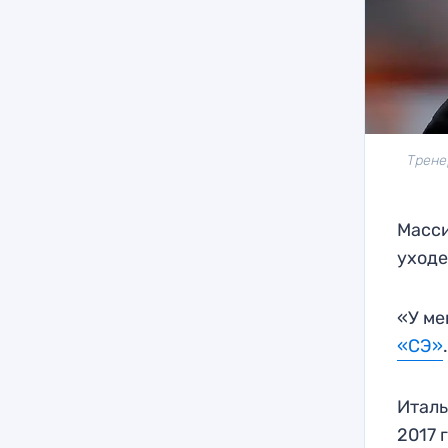
Трене
Масси
уходе
«У ме
«СЭ»
Италь
2017 