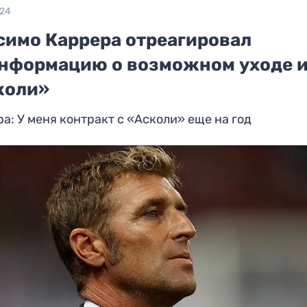
024
симо Каррера отреагировал
информацию о возможном уходе 
коли»
а: У меня контракт с «Асколи» еще на год