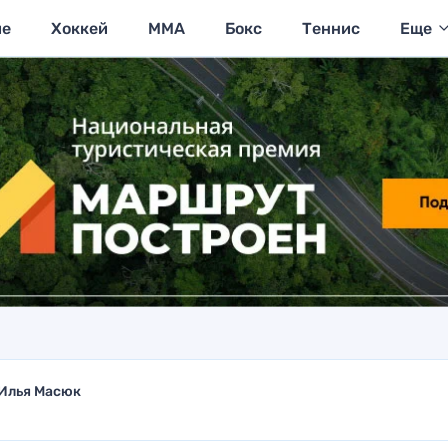
ие
Хоккей
MMA
Бокс
Теннис
Еще
Илья Масюк