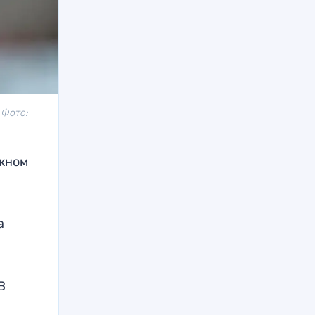
 Фото:
ожном
а
В