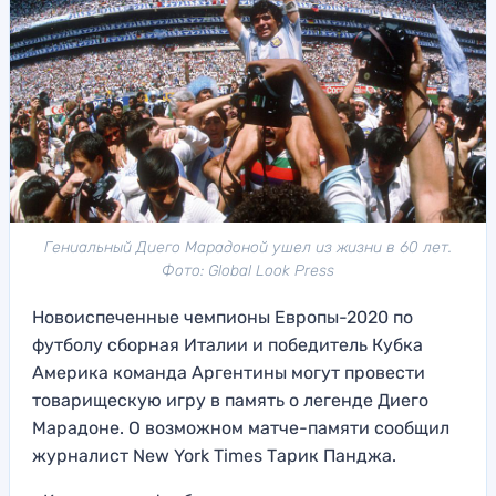
Гениальный Диего Марадоной ушел из жизни в 60 лет.
Фото: Global Look Press
Новоиспеченные чемпионы Европы-2020 по
футболу сборная Италии и победитель Кубка
Америка команда Аргентины могут провести
товарищескую игру в память о легенде Диего
Марадоне. О возможном матче-памяти сообщил
журналист New York Times Тарик Панджа.