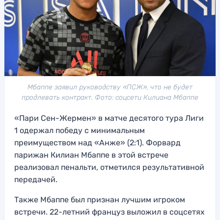
Мбаппе заявил руководству «ПСЖ», что не будет
продлевать контракт. Фото: соцсети Килиана Мбаппе
«Пари Сен-Жермен» в матче десятого тура Лиги
1 одержал победу с минимальным
преимуществом над «Анже» (2:1). Форвард
парижан Килиан Мбаппе в этой встрече
реализовал пенальти, отметился результативной
передачей.
Также Мбаппе был признан лучшим игроком
встречи. 22-летний француз выложил в соцсетях