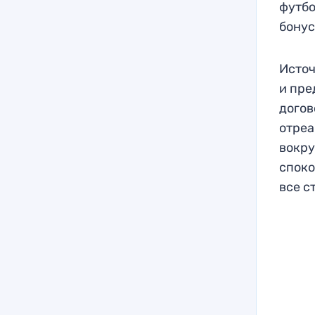
футбо
бонус
Источ
и пре
догов
отреа
вокру
споко
все с