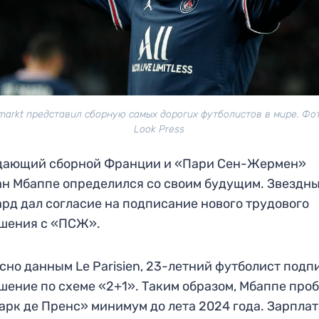
markt представил сборную самых дорогих футболистов в мире. Фот
Look Press
дающий сборной Франции и «Пари Сен-Жермен»
н Мбаппе определился со своим будущим. Звездн
рд дал согласие на подписание нового трудового
ашения с «ПСЖ».
сно данным Le Parisien, 23-летний футболист подп
шение по схеме «2+1». Таким образом, Мбаппе про
арк де Пренс» минимум до лета 2024 года. Зарпла