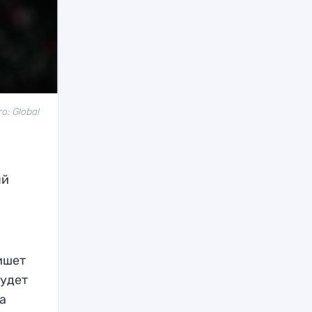
о: Global
ый
ишет
будет
та