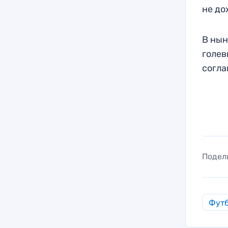
не до
В нын
голев
согла
Подел
Фут