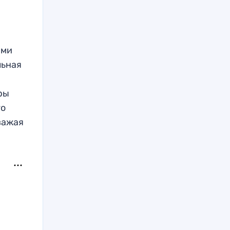
ами
льная
ры
го
важая