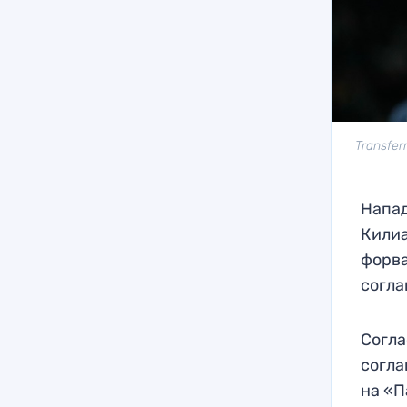
Transfer
Напа
Килиа
форва
согл
Согла
согла
на «П