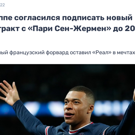
022
ппе согласился подписать новый
тракт с «Пари Сен-Жермен» до 2
а
ный французский форвард оставил «Реал» в мечта