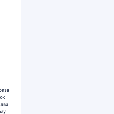
-
раза
бок
 два
азу