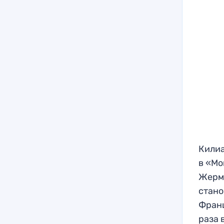
Килиа
в «Мо
Жерме
стано
Франц
раза 