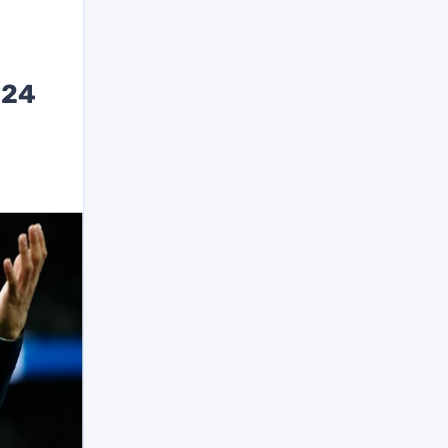
024
х