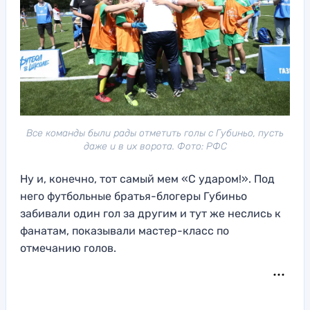
Все команды были рады отметить голы с Губиньо, пусть
даже и в их ворота. Фото: РФС
Ну и, конечно, тот самый мем «С ударом!». Под
него футбольные братья-блогеры Губиньо
забивали один гол за другим и тут же неслись к
фанатам, показывали мастер-класс по
отмечанию голов.