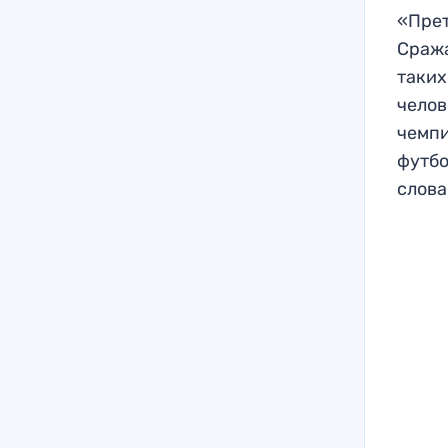
«Прет
Сража
таких
челов
чемпи
футбо
слова