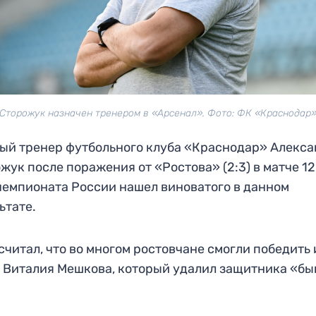
Сторожук назначен тренером в «Арсенал». Фото: ФК «Краснодар
ый тренер футбольного клуба «Краснодар» Алекс
жук после поражения от «Ростова» (2:3) в матче 12
чемпионата России нашел виноватого в данном
ьтате.
считал, что во многом ростовчане смогли победить 
 Виталия Мешкова, который удалил защитника «бы