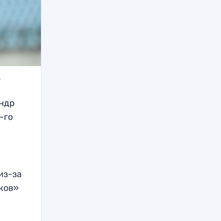
»
андр
-го
из-за
ков»