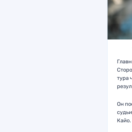
Главн
Сторо
тура 
резул
Он по
судьи
Кайо.