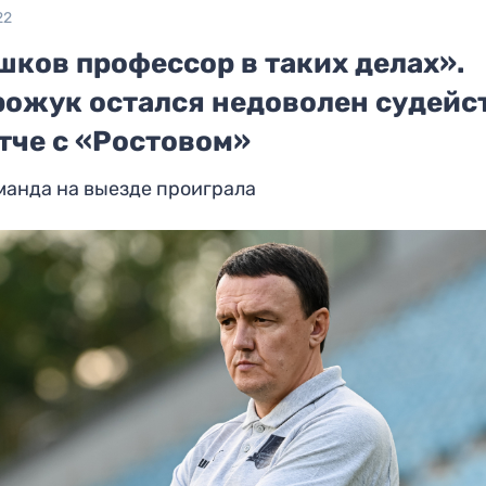
22
шков профессор в таких делах».
рожук остался недоволен судейс
тче с «Ростовом»
манда на выезде проиграла