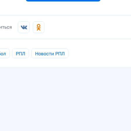
иться
бол
РПЛ
Новости РПЛ