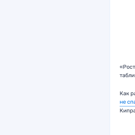
«Рост
табли
Как р
не сп
Кипра