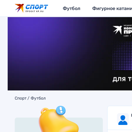
Футбол
Фигурное катан
Спорт
Футбол