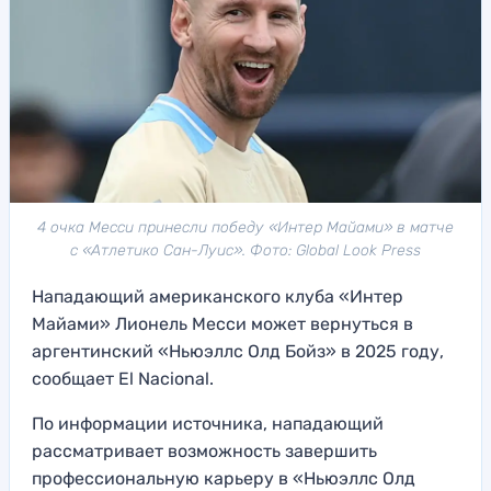
4 очка Месси принесли победу «Интер Майами» в матче
с «Атлетико Сан-Луис». Фото: Global Look Press
Нападающий американского клуба «Интер
Майами» Лионель Месси может вернуться в
аргентинский «Ньюэллс Олд Бойз» в 2025 году,
сообщает El Nacional.
По информации источника, нападающий
рассматривает возможность завершить
профессиональную карьеру в «Ньюэллс Олд