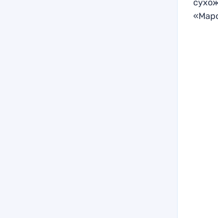
сухож
«Марс