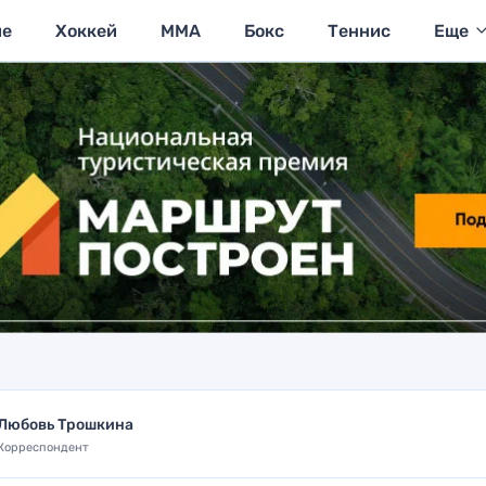
ие
Хоккей
MMA
Бокс
Теннис
Еще
Любовь Трошкина
Корреспондент