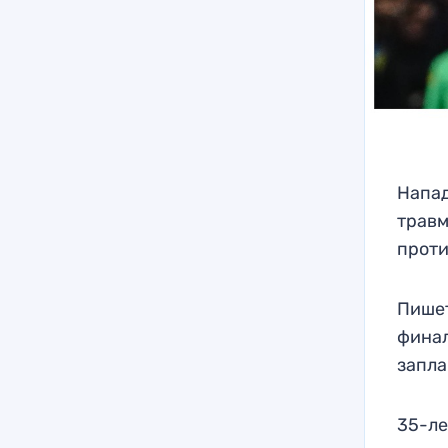
Напа
травм
проти
Пишет
финал
запла
35-ле