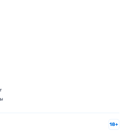
т
ры
18+