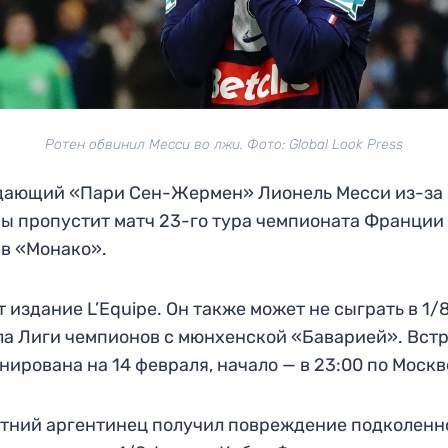
Ротен обвинил Месси во лжи. Фото: Global Look Press
дающий «Пари Сен-Жермен» Лионель Месси из-за
ы пропустит матч 23-го тура чемпионата Франции
в «Монако».
 издание L’Equipe. Он также может не сыграть в 1/
а Лиги чемпионов с мюнхенской «Баварией». Вст
нирована на 14 февраля, начало — в 23:00 по Москв
тний аргентинец получил повреждение подколенн