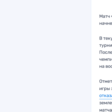
Матч 
начне
В тек
турни
После
чемпи
на во
Отмет
игры 
отказ
земле
матча