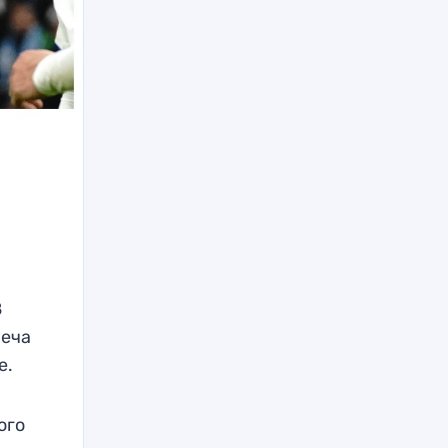
8
реча
е.
ого