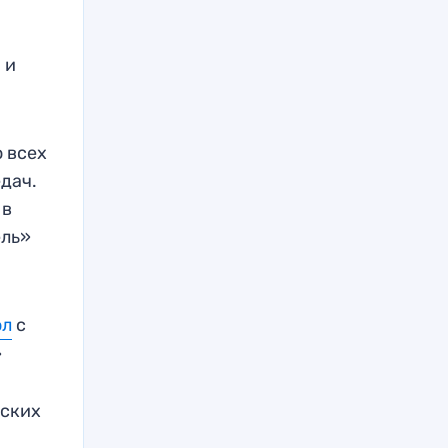
 и
о всех
едач.
 в
ель»
ол
с
»
еских