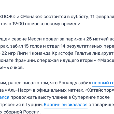
«ПСЖ» и «Монако» состоится в субботу, 11 февраля
тся в 19:00 по московскому времени.
ущем сезоне Месси провел за парижан 25 матчей в
рах, забил 15 голов и отдал 14 результативных пер
 22 игр Лиги 1 команда Кристофа Гальтье лидирует
онате Франции, опережая идущего вторым «Марс
семь очков.
им, ранее писал о том, что Роналду забил
первый г
за «Аль-Наср» в официальных матчах, «Хатайспор
ался
продолжать выступление в Суперлиге после
трясения в Турции,
Карпин высказался
о товарищ
х сборной России.