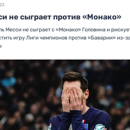
023
си не сыграет против «Монако»
ь Месси не сыграет с «Монако» Головина и рискуе
тить игру Лиги чемпионов против «Баварии» из-з
ы