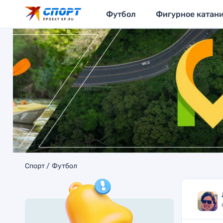
Футбол
Фигурное катан
Спорт
Футбол