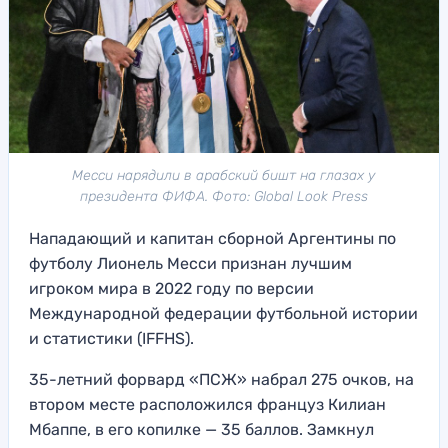
Месси нарядили в арабский бишт на глазах у
президента ФИФА. Фото: Global Look Press
Нападающий и капитан сборной Аргентины по
футболу Лионель Месси признан лучшим
игроком мира в 2022 году по версии
Международной федерации футбольной истории
и статистики (IFFHS).
35-летний форвард «ПСЖ» набрал 275 очков, на
втором месте расположился француз Килиан
Мбаппе, в его копилке — 35 баллов. Замкнул