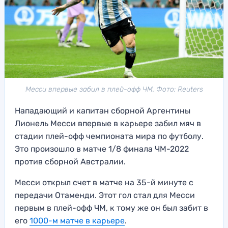
Месси впервые забил в плей-офф ЧМ. Фото: Reuters
Нападающий и капитан сборной Аргентины
Лионель Месси впервые в карьере забил мяч в
стадии плей-офф чемпионата мира по футболу.
Это произошло в матче 1/8 финала ЧМ-2022
против сборной Австралии.
Месси открыл счет в матче на 35-й минуте с
передачи Отаменди. Этот гол стал для Месси
первым в плей-офф ЧМ, к тому же он был забит в
его
1000-м матче в карьере
.