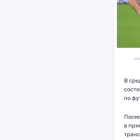
«Н
В сре
состо
по фу
Посмо
в пря
транс