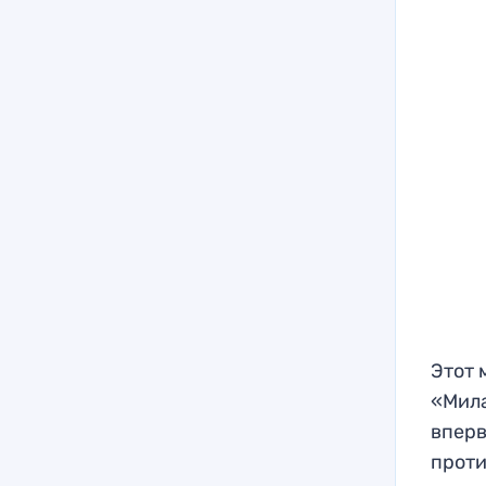
Этот 
«Мила
вперв
проти