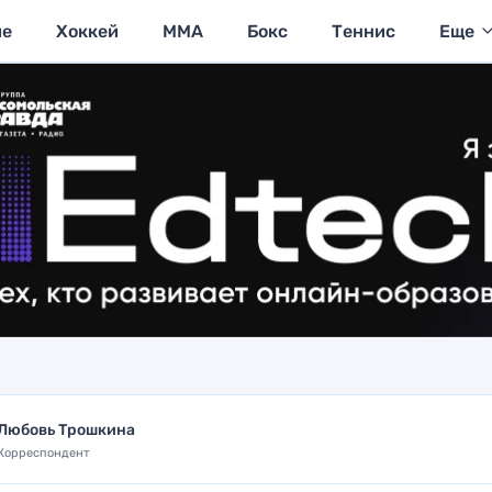
ие
Хоккей
MMA
Бокс
Теннис
Еще
Любовь Трошкина
Корреспондент