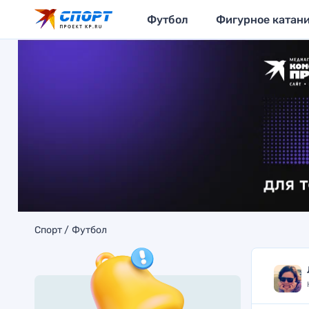
Футбол
Фигурное катан
Спорт
Футбол