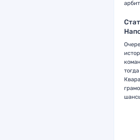
арбит
Стат
Нап
Очере
истор
коман
тогда
Квара
грамо
шансы