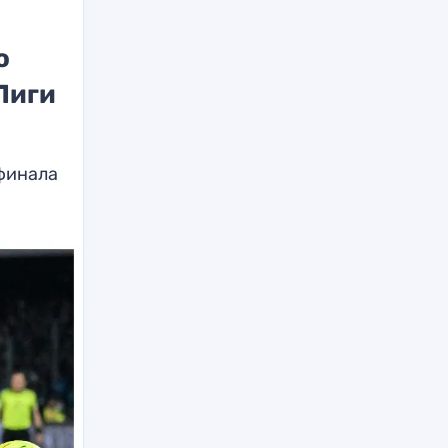
о
Лиги
 финала