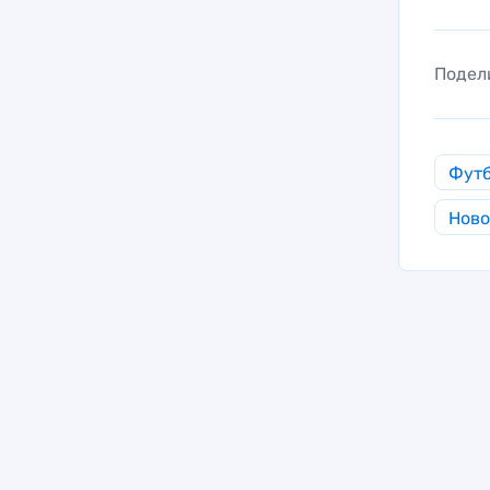
Подел
Фут
Ново