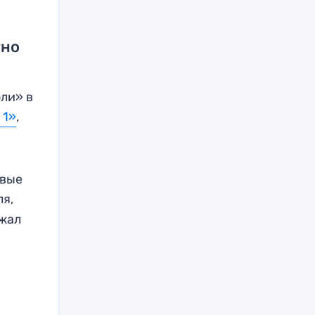
тно
ли» в
 1»
,
рвые
ля,
ожал
.