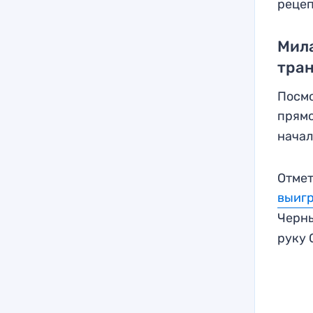
рецеп
Мила
тра
Посмо
прям
начал
Отмет
выиг
Черн
руку 