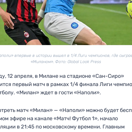
аполи» впервые в истории вышел в 1/4 Лиги чемпионов, где сыграе
«Миланом». Фото: Global Look Press
ду, 12 апреля, в Милане на стадионе «Сан-Сиро»
ится первый матч в рамках 1/4 финала Лиги чемпи
тболу. «Милан» ждет в гости «Наполи».
треть матч «Милан» — «Наполи» можно будет бес
мом эфире на канале «Матч! Футбол 1», начало
ляции в 21:45 по московскому времени. Главным