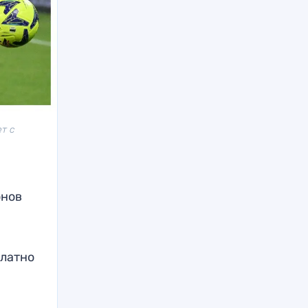
т с
онов
платно