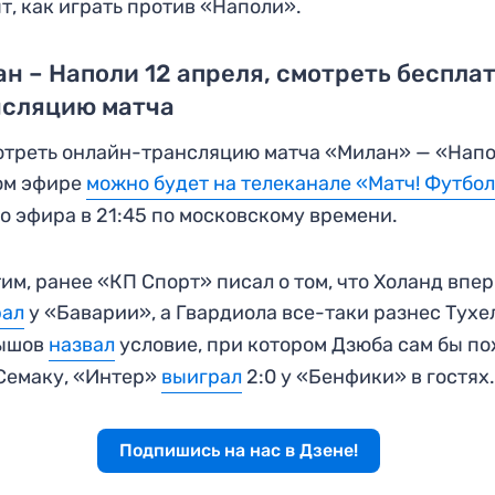
т, как играть против «Наполи».
н – Наполи 12 апреля, смотреть беспла
нсляцию матча
треть онлайн-трансляцию матча «Милан» — «Напо
ом эфире
можно будет на телеканале «Матч! Футбол
о эфира в 21:45 по московскому времени.
им, ранее «КП Спорт» писал о том, что Холанд впе
рал
у «Баварии», а Гвардиола все-таки разнес Тухе
ышов
назвал
условие, при котором Дзюба сам бы п
Семаку, «Интер»
выиграл
2:0 у «Бенфики» в гостях
Подпишись на нас в Дзене!