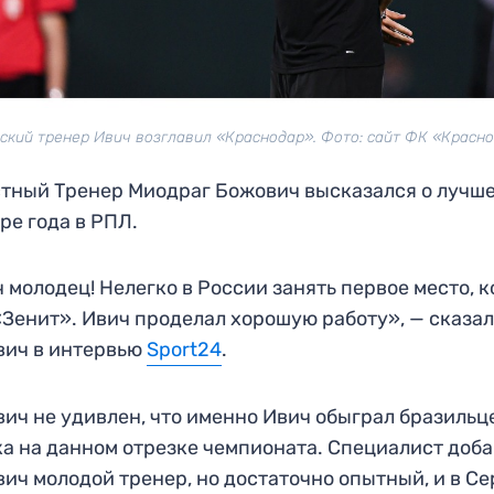
ский тренер Ивич возглавил «Краснодар». Фото: сайт ФК «Красн
тный Тренер Миодраг Божович высказался о лучш
ре года в РПЛ.
 молодец! Нелегко в России занять первое место, к
«Зенит». Ивич проделал хорошую работу», — сказа
вич в интервью
Sport24
.
ич не удивлен, что именно Ивич обыграл бразильц
а на данном отрезке чемпионата. Специалист доба
вич молодой тренер, но достаточно опытный, и в С