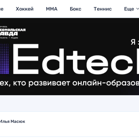
ие
Хоккей
MMA
Бокс
Теннис
Еще
Илья Масюк