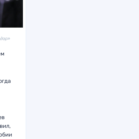
одар»
ем
огда
л
ев
вил,
ербии