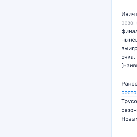
Ивич 
сезон
финал
нынеш
выигр
очка.
(наив
Ранее
состо
Трусо
сезон
Новым