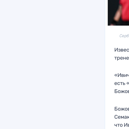
Серб
Извес
трене
«Ивич
есть 
Божо
Божов
Семак
что И