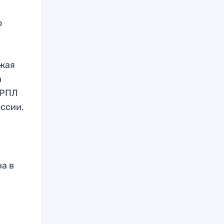
о
в
ежая
а
 РПЛ
оссии.
а в