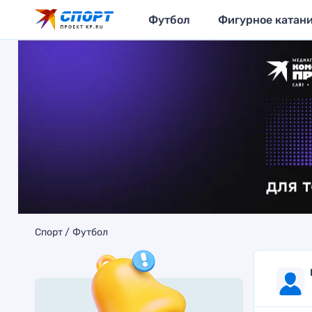
Футбол
Фигурное катан
Спорт
Футбол