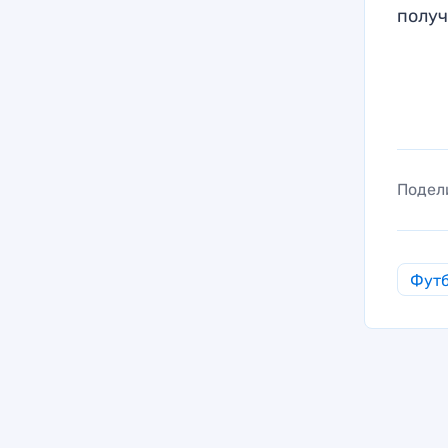
получ
Подел
Фут