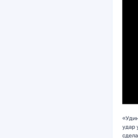
«Удин
удар 
сдела