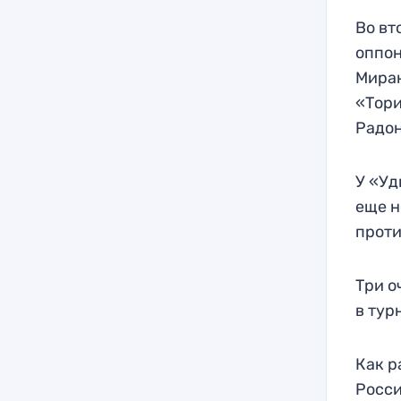
Во вт
оппон
Миран
«Тори
Радон
У «Уд
еще н
проти
Три о
в тур
Как р
Росс