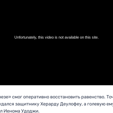
езе» смог оперативно восстановить равенство. Т
удался защитнику Херарду Деулофеу, а голевую ем
л Иенома Удоджи.