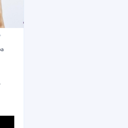
»
ра
,