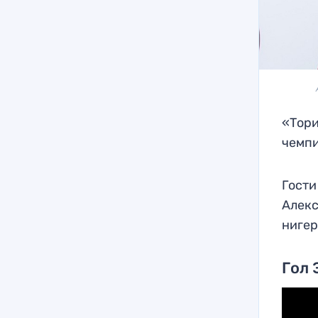
«Тори
чемпи
Гости
Алекс
нигер
Гол 