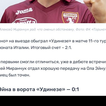
Алексей Миранчук рад, что сменил обстановку. Фото: ФК «Торино
но» на выезде обыграл «Удинезе» в матче 11-го ту
оната Италии. Итоговый счет – 2:1.
 первыми смогли отличиться, уже в дебюте встречи
ей Миранчук отдал хорошую передачу на Ола Эйну
иец был точен.
Эйна в ворота «Удинезе» — 0:1