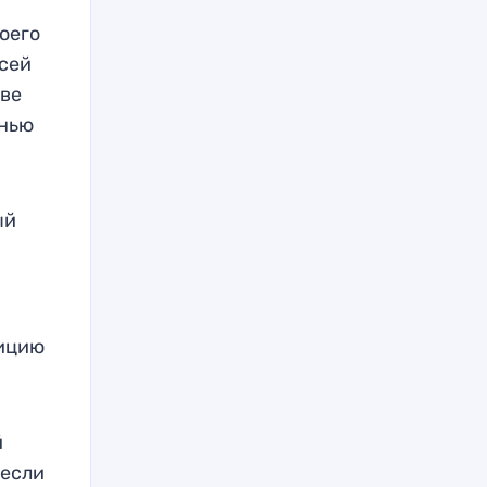
оего
ксей
аве
анью
ый
зицию
й
, если