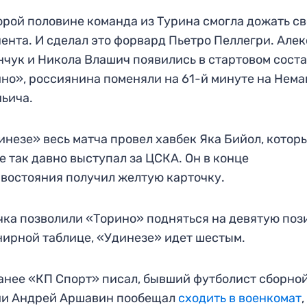
орой половине команда из Турина смогла дожать св
ента. И сделал это форвард Пьетро Пеллегри. Але
чук и Никола Влашич появились в стартовом сост
но», россиянина поменяли на 61-й минуте на Нем
ьича.
инезе» весь матча провел хавбек Яка Бийол, котор
е так давно выступал за ЦСКА. Он в конце
востояния получил желтую карточку.
чка позволили «Торино» подняться на девятую по
нирной таблице, «Удинезе» идет шестым.
анее «КП Спорт» писал, бывший футболист сборно
ии Андрей Аршавин пообещал
сходить в военкомат