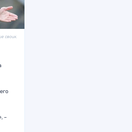
е своих.
а
 его
, –