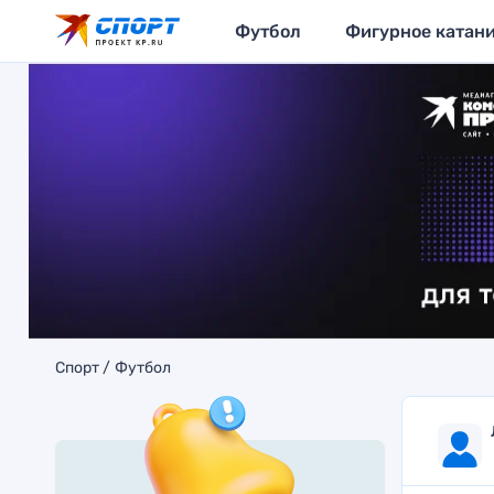
Футбол
Фигурное катан
Спорт
Футбол