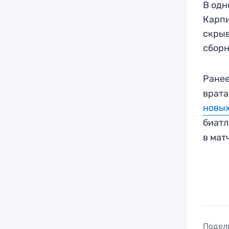
В одн
Карпи
скрыв
сборн
Ране
врата
новых
биатл
в мат
Подел