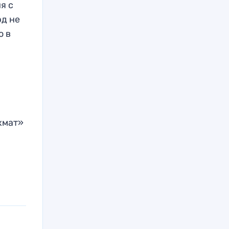
я с
рд не
о в
хмат»