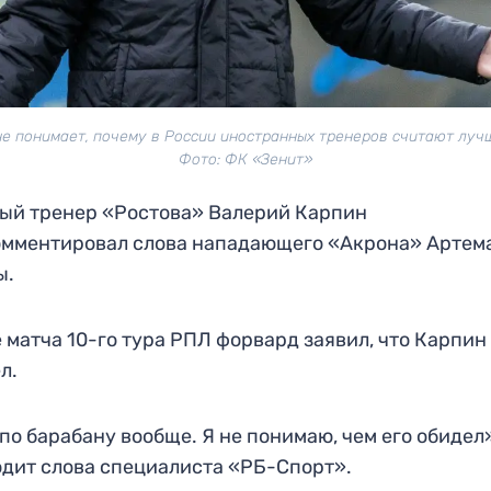
не понимает, почему в России иностранных тренеров считают лучш
Фото: ФК «Зенит»
ый тренер «Ростова» Валерий Карпин
мментировал слова нападающего «Акрона» Артем
ы.
 матча 10-го тура РПЛ форвард заявил, что Карпин
л.
по барабану вообще. Я не понимаю, чем его обидел»
дит слова специалиста «РБ-Спорт».