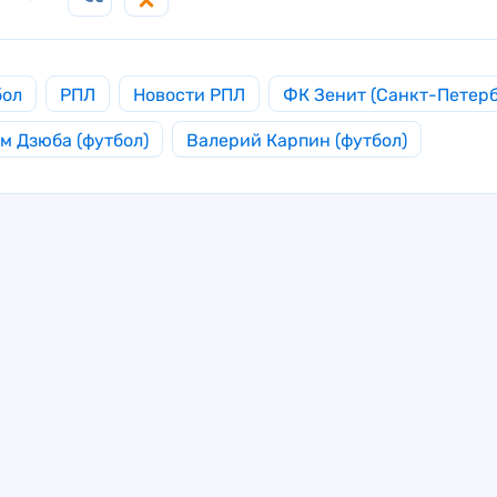
бол
РПЛ
Новости РПЛ
ФК Зенит (Санкт-Петерб
м Дзюба (футбол)
Валерий Карпин (футбол)