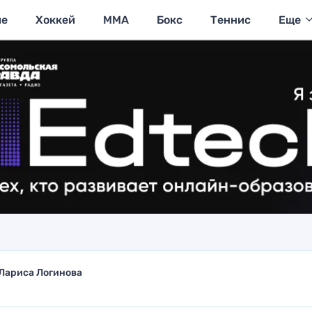
ие
Хоккей
MMA
Бокс
Теннис
Еще
Лариса Логинова