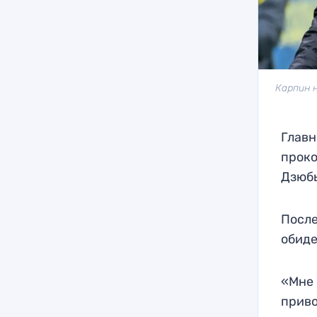
Карпин 
Главн
проко
Дзюб
После
обиде
«Мне 
приво