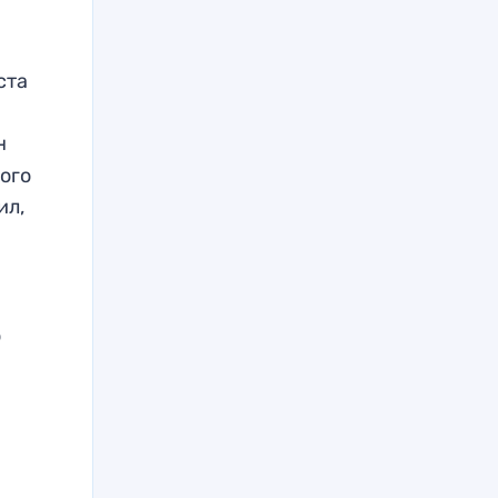
ста
н
ого
ил,
о
о