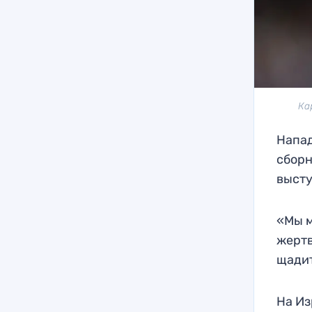
Ка
Напад
сборн
высту
«Мы м
жертв
щадит
На Из