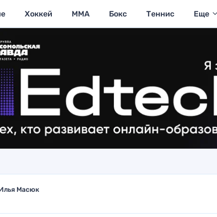
ие
Хоккей
MMA
Бокс
Теннис
Еще
Илья Масюк