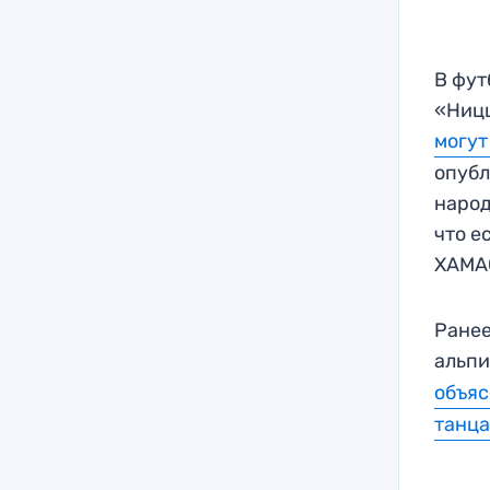
В фут
«Ниц
могут
опубл
народ
что е
ХАМАС
Ранее
альп
объяс
танца