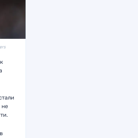
ers
ок
а
стали
 не
ти.
в