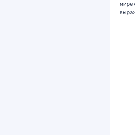
мире 
выраж