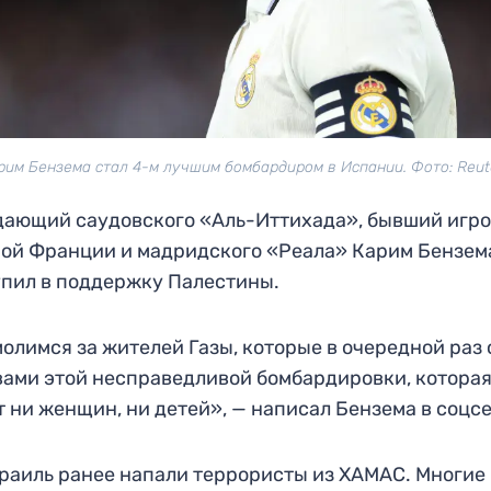
рим Бензема стал 4-м лучшим бомбардиром в Испании. Фото: Reut
ающий саудовского «Аль-Иттихада», бывший игр
ой Франции и мадридского «Реала» Карим Бензем
пил в поддержку Палестины.
олимся за жителей Газы, которые в очередной раз 
ами этой несправедливой бомбардировки, которая
 ни женщин, ни детей», — написал Бензема в соцсе
раиль ранее напали террористы из ХАМАС. Многие 