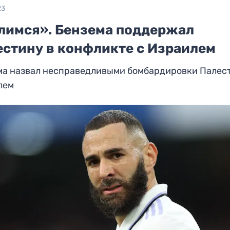
23
лимся». Бензема поддержал
естину в конфликте с Израилем
ма назвал несправедливыми бомбардировки Палес
лем