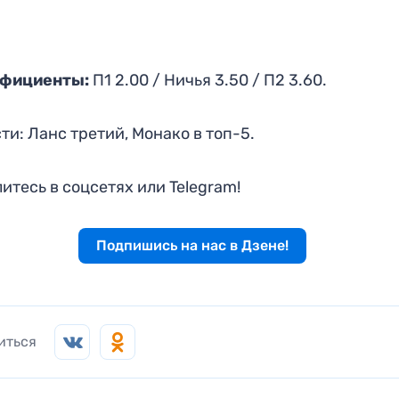
фициенты:
П1 2.00 / Ничья 3.50 / П2 3.60.
ти: Ланс третий, Монако в топ-5.
итесь в соцсетях или Telegram!
Подпишись на нас в Дзене!
иться