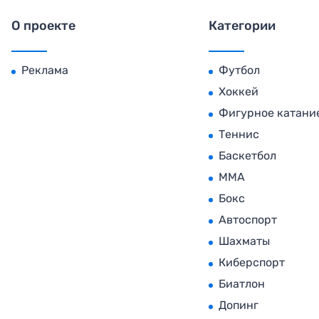
О проекте
Категории
Реклама
Футбол
Хоккей
Фигурное катани
Теннис
Баскетбол
MMA
Бокс
Автоспорт
Шахматы
Киберспорт
Биатлон
Допинг