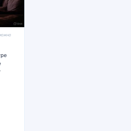
 можно
уре
е
т