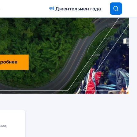
Джентельмен года
боле,