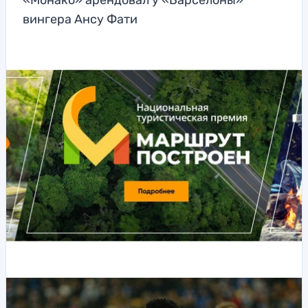
«Монако» арендовал у «Барселоны»
вингера Ансу Фати