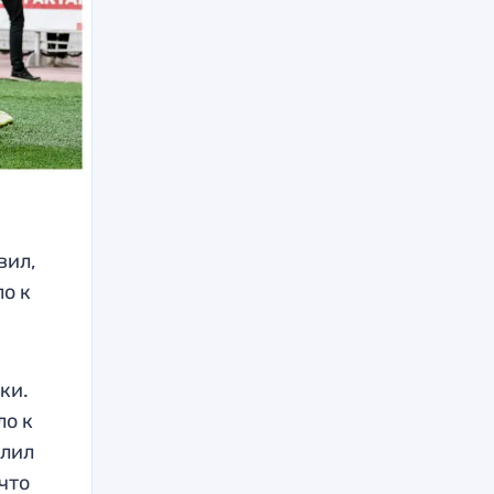
вил,
ло к
ки.
ло к
алил
что