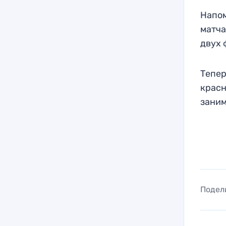
Напом
матча
двух 
Тепер
красн
заним
Подел