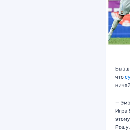
Бывши
что
с
ничей
— Эмо
Игра 
этому
Рошу.