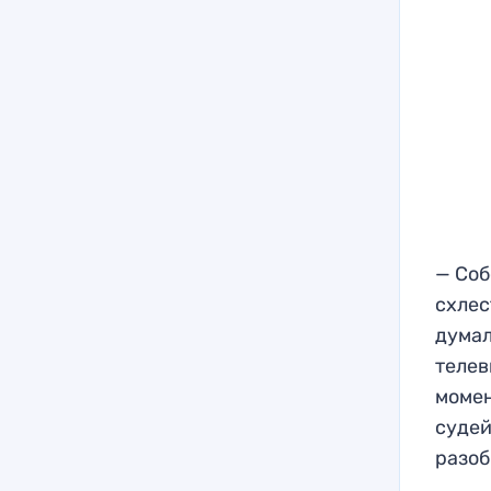
— Соб
схлес
думал
телев
момен
судей
разоб