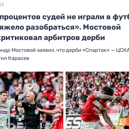
23
процентов судей не играли в фут
тяжело разобраться». Мостовой
критиковал арбитров дерби
ндр Мостовой заявил, что дерби «Спартак» — ЦСК
тил Карасев