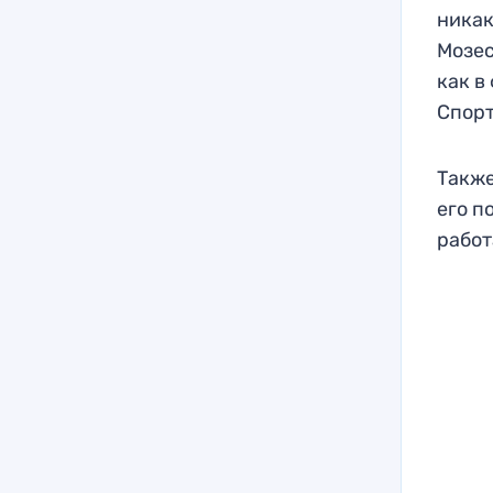
никак
Мозес
как в
Спорт
Также
его п
работ