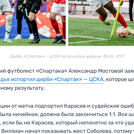
Дерби «Спартак» - ЦСКА получилось жарким. Фото: РПЛ
й футболист «Спартака» Александр Мостовой зая
удья испортил дерби «Спартак» — ЦСКА
, которое ш
ному результату.
ции от матча подпортил Карасев и судейские ошиб
была ничейная, должна была закончиться 1:1. Все ш
, если бы не Карасев, который непонятно за что уд
 Виллиан начал показывать жест Соболева, потому 