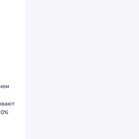
 чем
ывают
90%