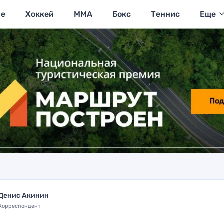
ие
Хоккей
MMA
Бокс
Теннис
Еще
Денис Акинин
Корреспондент