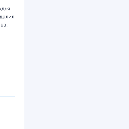
удья
удалил
ва.