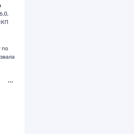
а
6,0,
 «КП
у по
ызвала