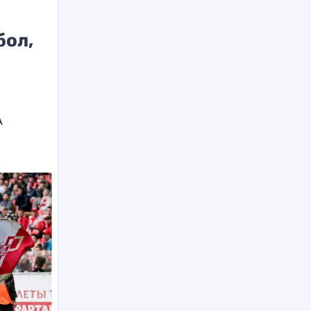
бол,
А