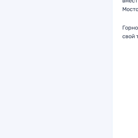
внест
Мосто
Горно
свой 