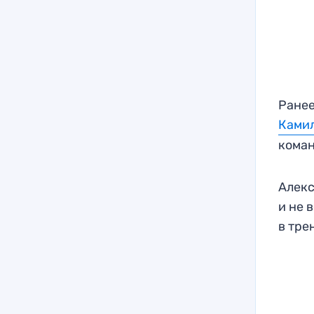
Ранее
Камил
коман
Алекс
и не 
в тре