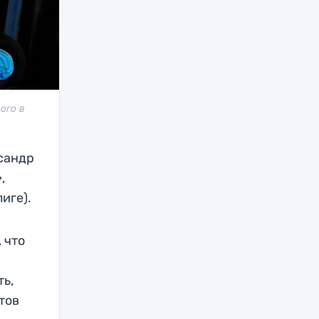
ого в
сандр
,
иге).
 что
ть,
отов