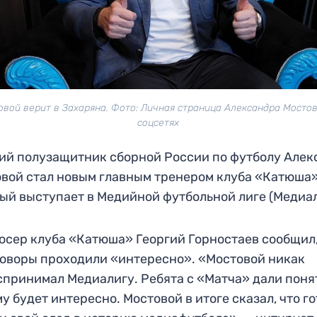
овой верит в Захаряна. Фото: Личная страница Александра Мостов
соцсетях
й полузащитник сборной России по футболу Алек
вой стал новым главным тренером клуба «Катюша»
ый выступает в Медийной футбольной лиге (Медиал
сер клуба «Катюша» Георгий Горностаев сообщил,
оворы проходили «интересно». «Мостовой никак
спринимал Медиалигу. Ребята с «Матча» дали поня
му будет интересно. Мостовой в итоге сказал, что г