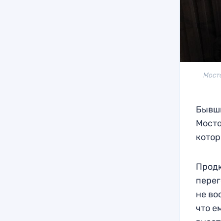
Мост
Бывши
Мосто
котор
Продю
перег
не во
что е