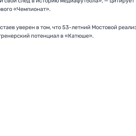
и свой след в историю медиафутбола», — цитирует
вого «Чемпионат».
стаев уверен в том, что 53-летний Мостовой реали
тренерский потенциал в «Катюше».