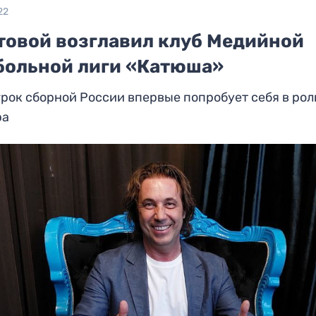
22
товой возглавил клуб Медийной
больной лиги «Катюша»
рок сборной России впервые попробует себя в рол
ра