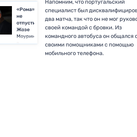
Напомним, что португальский
«Рома»
специалист был дисквалифициров
не
два матча, так что он не мог руков
отпустит
своей командой с бровки. Из
Жозе
командного автобуса он общался 
Моуринью
в
своими помощниками с помощью
«Эвертон»
мобильного телефона.