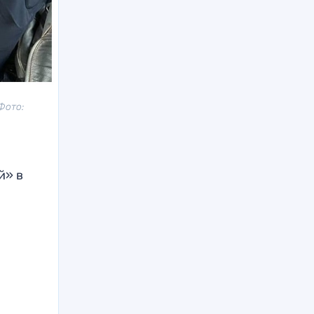
Фото:
й» в