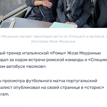
 Моуринью смотрел трансляцию матча со «Специей» в автобусе. 
Инстаграм Жозе Моуринью
ый тренер итальянской «Ромы» Жозе Моуринью
дал за ходом встречи римской команды и «Специе
ом автобусе «волков».
 просмотра футбольного матча португальский
алист опубликовал на своей странице в «сторис»
gram.