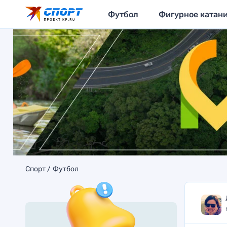
Футбол
Фигурное катан
Спорт
Футбол