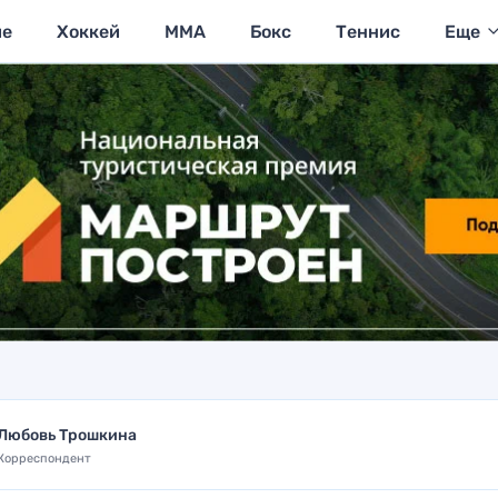
ие
Хоккей
MMA
Бокс
Теннис
Еще
Любовь Трошкина
Корреспондент