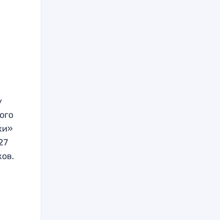
у
ого
ки»
27
ков.