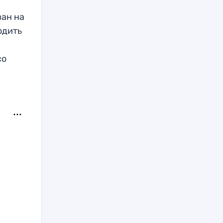
ан на
одить
со