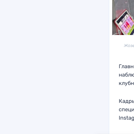
Жозе
Главн
наблю
клубн
Кадры
специ
Insta