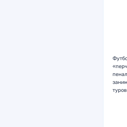
Футбо
«перч
пенал
заним
туров