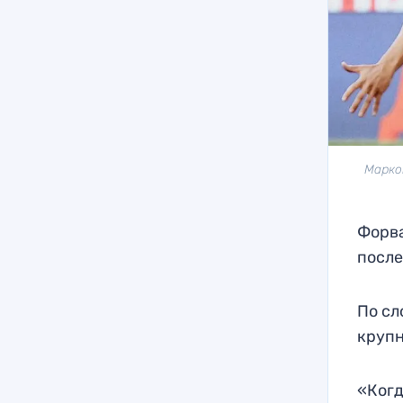
Марко
Форва
после
По сл
крупн
«Когд