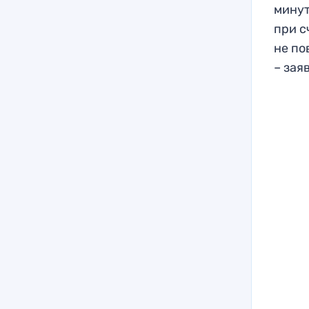
минут
при с
не по
– зая