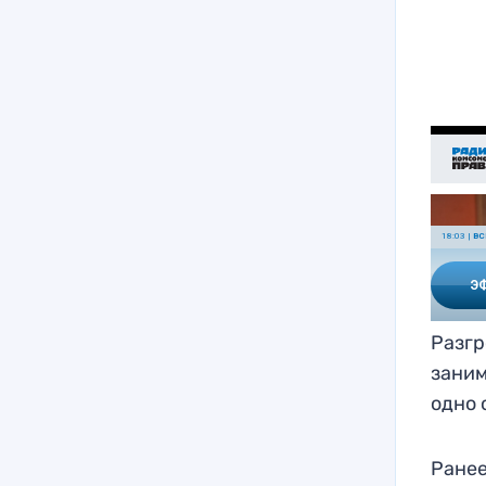
Разгр
заним
одно 
Ране