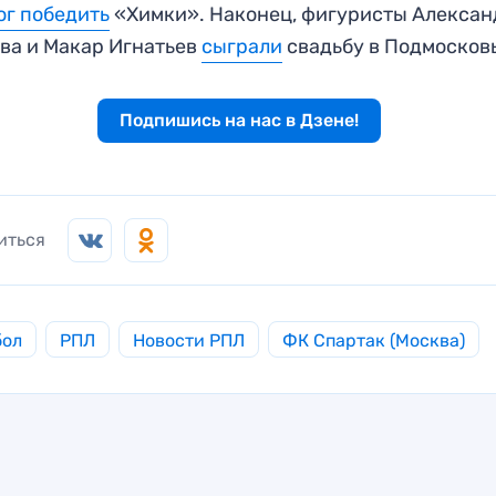
ог победить
«Химки». Наконец, фигуристы Алексан
ва и Макар Игнатьев
сыграли
свадьбу в Подмосков
Подпишись на нас в Дзене!
иться
бол
РПЛ
Новости РПЛ
ФК Спартак (Москва)