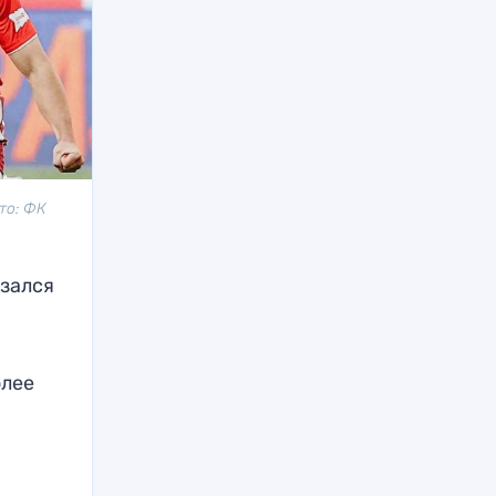
то: ФК
зался
олее
й