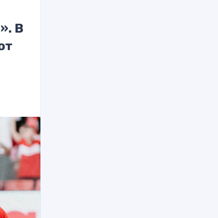
». В
от