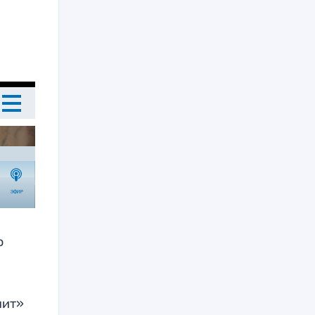
о
нит»