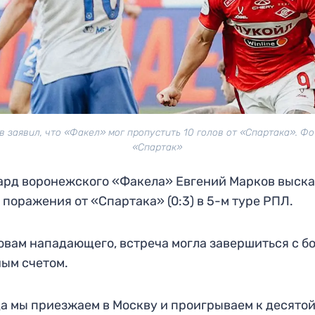
в заявил, что «Факел» мог пропустить 10 голов от «Спартака». Фо
«Спартак»
рд воронежского «Факела» Евгений Марков выска
 поражения от «Спартака» (0:3) в 5-м туре РПЛ.
овам нападающего, встреча могла завершиться с б
ым счетом.
а мы приезжаем в Москву и проигрываем к десято