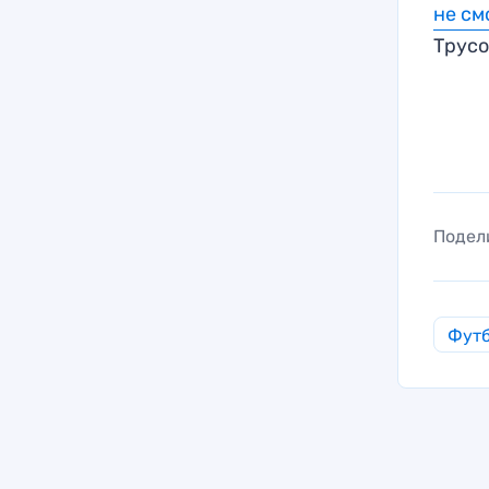
не см
Трусо
Подел
Фут