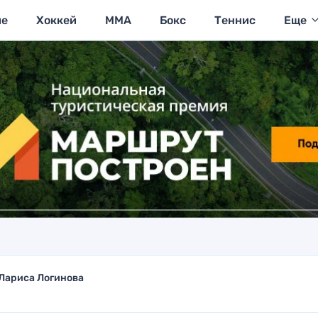
ие
Хоккей
MMA
Бокс
Теннис
Еще
Лариса Логинова