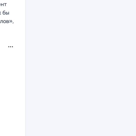
ент
к бы
олов»,