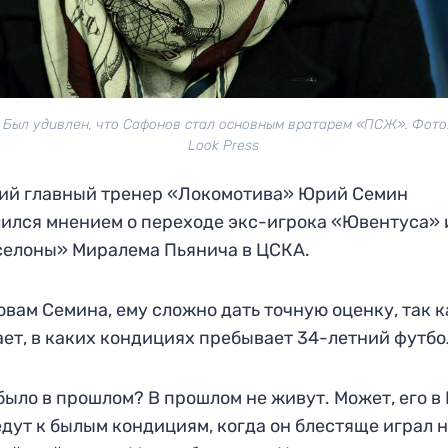
 Был удивлен, что Сафонов стал основным вратарем «ПСЖ». Фото:
Look Press
ий главный тренер «Локомотива» Юрий Семин
ился мнением о переходе экс-игрока «Ювентуса» 
елоны» Миралема Пьянича в ЦСКА.
овам Семина, ему сложно дать точную оценку, так к
ает, в каких кондициях пребывает 34-летний футбо
было в прошлом? В прошлом не живут. Может, его в
дут к былым кондициям, когда он блестяще играл 