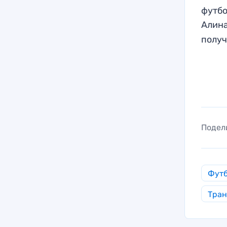
футбо
Алина
получ
Подел
Фут
Тра