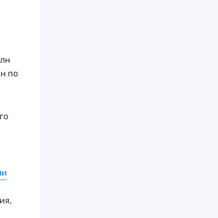
млн
ан по
го
ли
ия,