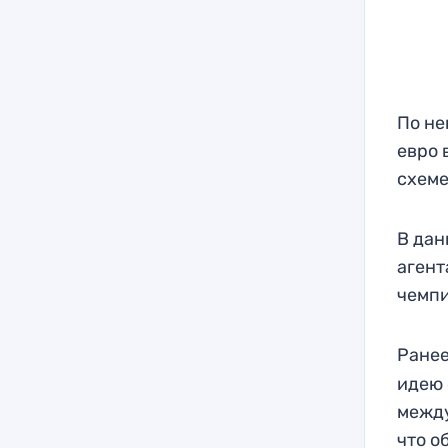
По не
евро 
схеме
В дан
агент
чемпи
Ранее
идею 
между
что о