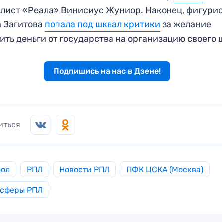
лист «Реала» Винисиус Жуниор. Наконец, фигури
 Загитова
попала под шквал критики
за желание
ить деньги от государства на организацию своего 
Подпишись на нас в Дзене!
иться
бол
РПЛ
Новости РПЛ
ПФК ЦСКА (Москва)
нсферы РПЛ