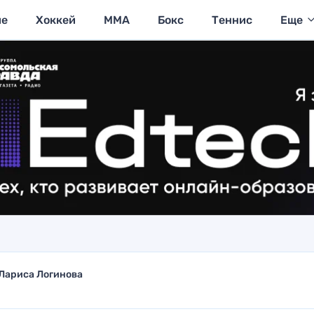
ие
Хоккей
MMA
Бокс
Теннис
Еще
Лариса Логинова