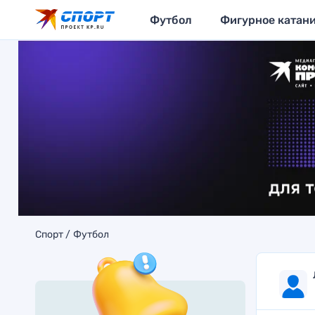
Футбол
Фигурное катан
Спорт
Футбол