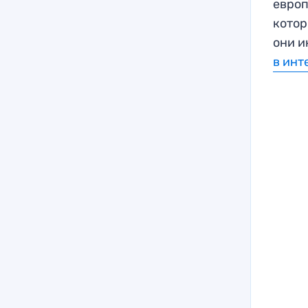
европ
котор
они и
в инт