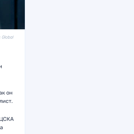
 Global
и
ак он
лист.
 ЦСКА
на