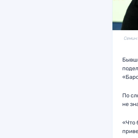
Семин:
Бывш
подел
«Барс
По сл
не зн
«Что 
приве