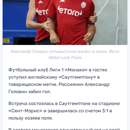
Александр Головин оптимистично входит в сезон. Фото:
Global Look Press
Футбольный клуб Лиги 1 «Монако» в гостях
уступил английскому «Саутгемптону» в
товарищеском матче. Россиянин Александр
Головин забил гол.
Встреча состоялась в Саутгемптоне на стадионе
«Сент-Мэрис» и завершилась со счетом 3:1 в
пользу хозяев поля.
В составе монегасков единственный гол на свой