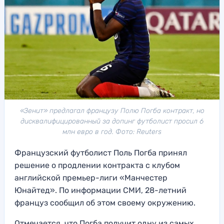
«Зенит» предлагал французу Полю Погба контракт, но
дисквалифицированный за допинг футболист просил 6
млн евро в год. Фото: Reuters
Французский футболист Поль Погба принял
решение о продлении контракта с клубом
английской премьер-лиги «Манчестер
Юнайтед». По информации СМИ, 28-летний
француз сообщил об этом своему окружению.
Отмечается, что Погба получит одну из самых