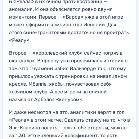
и «Реала» в их очном противостоянии —
аномалия. И она объясняется ровно двумя
моментами. Первое — «Барса» уже в этой игре
может оформить чемпионство Испании. Для
этого сине-гранатовым достаточно не проиграть
«Реалу».
Второе — «королевский клуб» сейчас погряз в
скандалах. В прессу уже просочилась история о
том, что Тчуамени избил Вальверде так, что ему
пришлось уезжать с тренировки на инвалидном
кресле. Мбаппе, якобы, почувствовал себя
хозяином клуба. А все игроки за спиной
называют Арбелоа «конусом».
И даже несмотря на это, аналитики верят в гол
«Реала» в этом матче. Сделать ставку на то, что в
Эль-Класико полетят голы в обе стороны, можно
за 1.30. Это маленький коэффициент, то есть