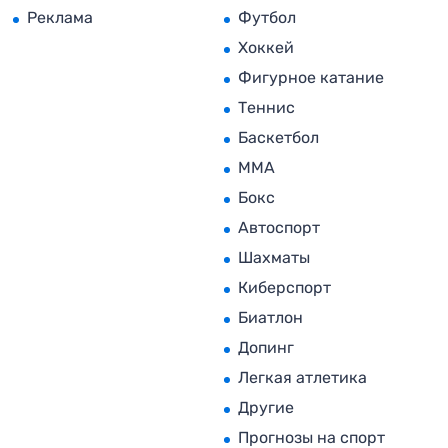
Реклама
Футбол
Хоккей
Фигурное катание
Теннис
Баскетбол
MMA
Бокс
Автоспорт
Шахматы
Киберспорт
Биатлон
Допинг
Легкая атлетика
Другие
Прогнозы на спорт