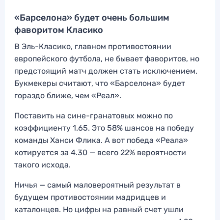
«Барселона» будет очень большим
фаворитом Класико
В Эль-Класико, главном противостоянии
европейского футбола, не бывает фаворитов, но
предстоящий матч должен стать исключением.
Букмекеры считают, что «Барселона» будет
гораздо ближе, чем «Реал».
Поставить на сине-гранатовых можно по
коэффициенту 1.65. Это 58% шансов на победу
команды Ханси Флика. А вот победа «Реала»
котируется за 4.30 — всего 22% вероятности
такого исхода.
Ничья — самый маловероятный результат в
будущем противостоянии мадридцев и
каталонцев. Но цифры на равный счет ушли