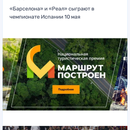
«Барселона» и «Реал» сыграют в
чемпионате Испании 10 мая