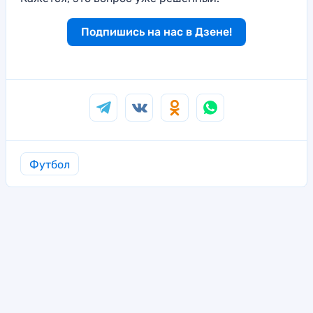
Подпишись на нас в Дзене!
Футбол