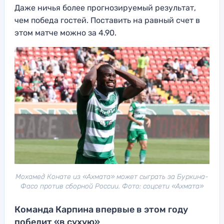
Даже ничья более прогнозируемый результат,
чем победа гостей. Поставить на равный счет в
этом матче можно за 4.90.
Мохамед Конате из «Ахмата» может сыграть за Буркина-
Фасо против сборной России. Фото: соцсети «Ахмата»
Команда Карпина впервые в этом году
победит «в сухую»