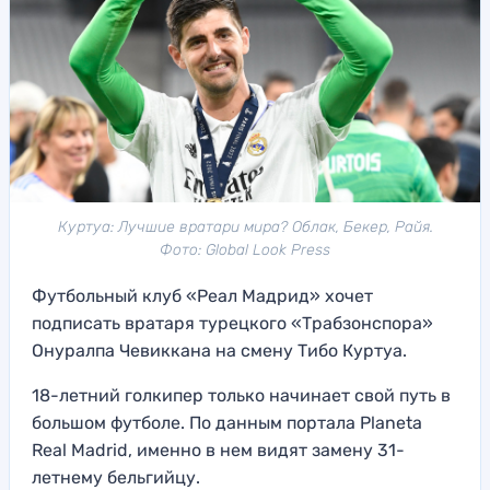
Куртуа: Лучшие вратари мира? Облак, Бекер, Райя.
Фото: Global Look Press
Футбольный клуб «Реал Мадрид» хочет
подписать вратаря турецкого «Трабзонспора»
Онуралпа Чевиккана на смену Тибо Куртуа.
18-летний голкипер только начинает свой путь в
большом футболе. По данным портала Planeta
Real Madrid, именно в нем видят замену 31-
летнему бельгийцу.