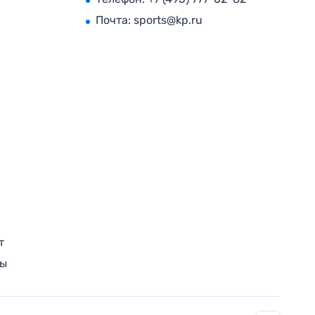
Почта:
sports@kp.ru
т
ры