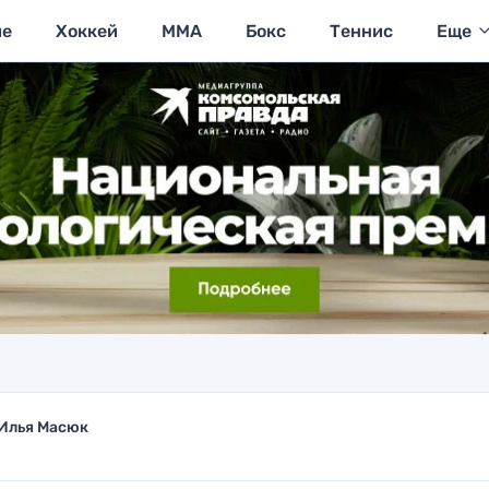
ие
Хоккей
MMA
Бокс
Теннис
Еще
Илья Масюк