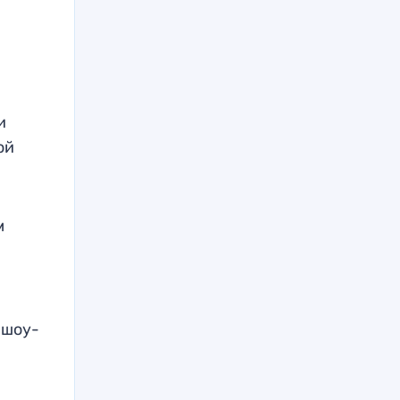
и
ой
м
 шоу-