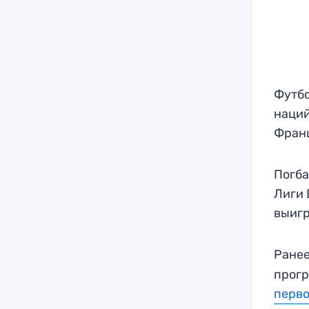
Футбо
наций
Фран
Погба
Лиги 
выигр
Ране
прогр
перво