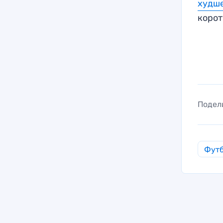
худш
корот
Подел
Фут