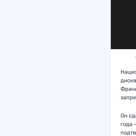
Нацио
диск
Франц
запре
Он сд
года 
подтв