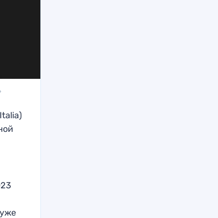
»
alia)
ной
023
 уже