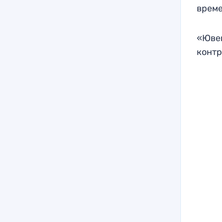
време
«Ювен
контр