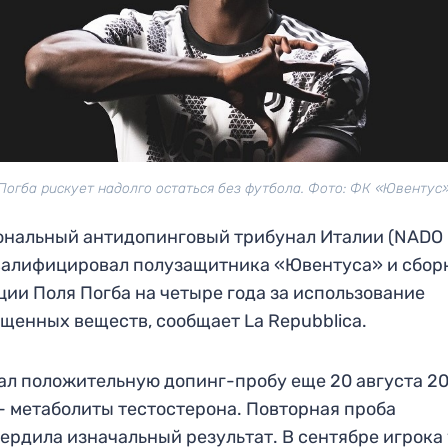
Погба рискует надолго остаться без футбола. Фото: ФК «Ювентус
нальный антидопинговый трибунал Италии (NADO It
валифицировал полузащитника «Ювентуса» и сбор
ии Поля Погба на четыре года за использование
щенных веществ, сообщает La Repubblica.
ал положительную допинг-пробу еще 20 августа 2
— метаболиты тестостерона. Повторная проба
ердила изначальный результат. В сентябре игрока