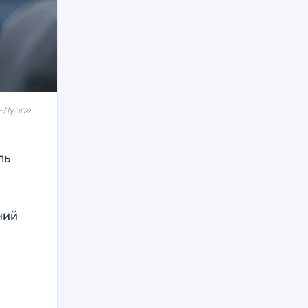
-Луис».
ль
ний