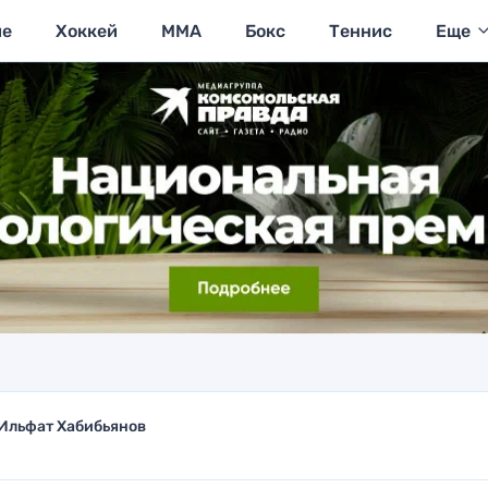
ие
Хоккей
MMA
Бокс
Теннис
Еще
Ильфат Хабибьянов