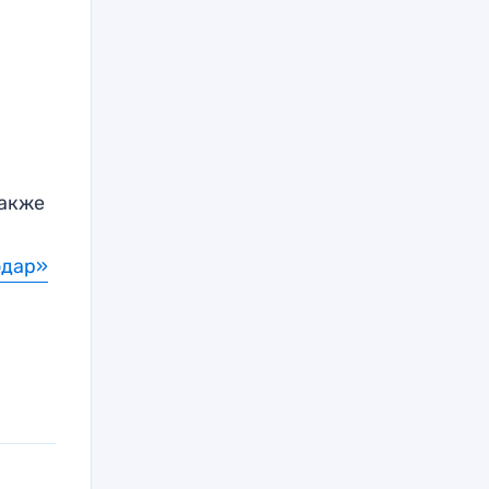
Также
одар»