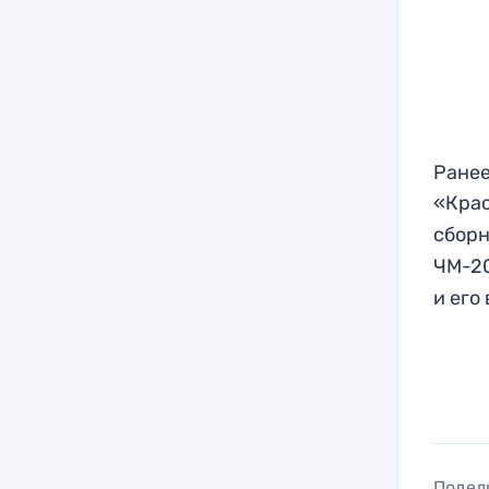
Ранее
«Кра
сбор
ЧМ-20
и его
Подел