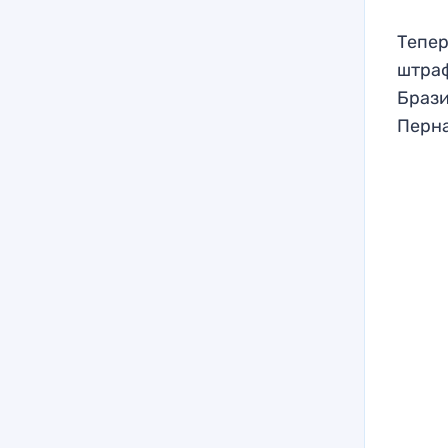
Тепер
штраф
Брази
Перна