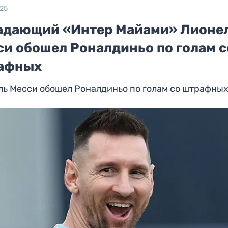
025
адающий «Интер Майами» Лионе
си обошел Роналдиньо по голам с
афных
ль Месси обошел Роналдиньо по голам со штрафны