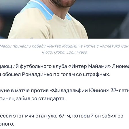
 Месси принесли победу «Интер Майами» в матче с «Атлетико Сан
Фото: Global Look Press
ающий футбольного клуба «Интер Майами» Лионе
 обошел Роналдиньо по голам со штрафных.
уне в матче против «Филадельфии Юнион» 37-лет
тинец забил со стандарта.
есси этот мяч стал уже 67-м, который он забил со
фного.