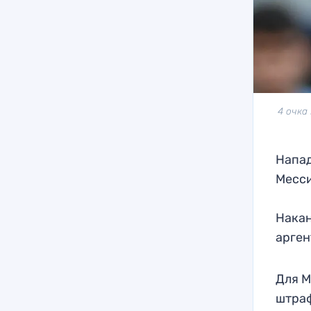
4 очка
Напад
Месси
Накан
арген
Для М
штра