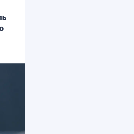
ль
о
х