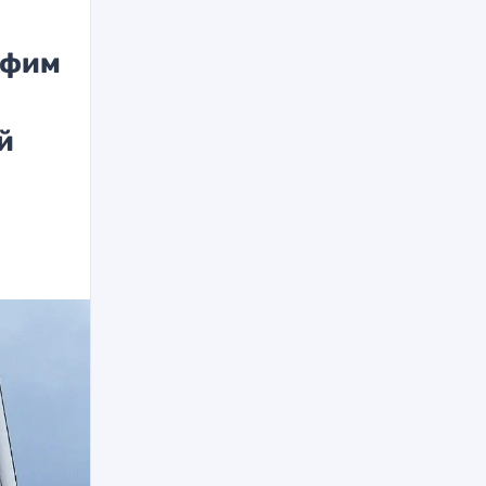
офим
й