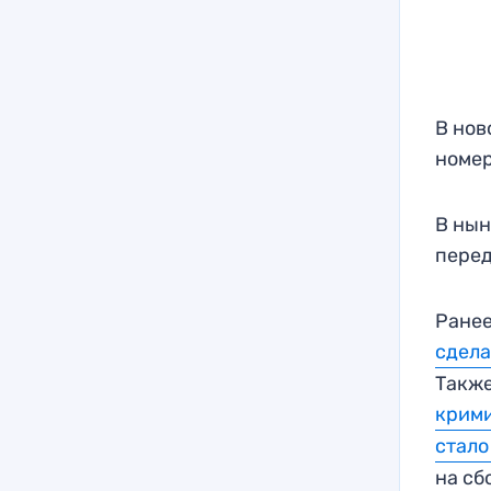
В нов
номер
В нын
пере
Ранее
сдела
Также
крим
стало
на с