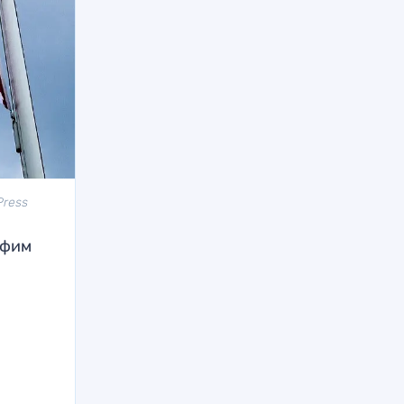
Press
офим