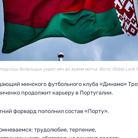
лоруссии болельщик украл мяч во время матча. Фото: Global Look 
ающий минского футбольного клуба «Динамо» Тр
иченко продолжит карьеру в Португалии.
тний форвард пополнил состав «Порту».
омневаемся: трудолюбие, терпение,