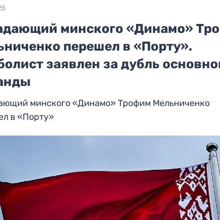
25
адающий минского «Динамо» Тр
ьниченко перешел в «Порту».
болист заявлен за дубль основно
анды
ающий минского «Динамо» Трофим Мельниченко
ел в «Порту»