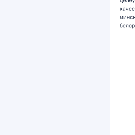
целеу
качес
минск
белор