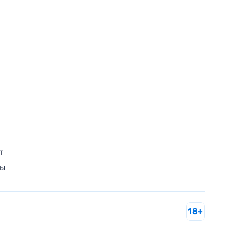
т
ры
18+