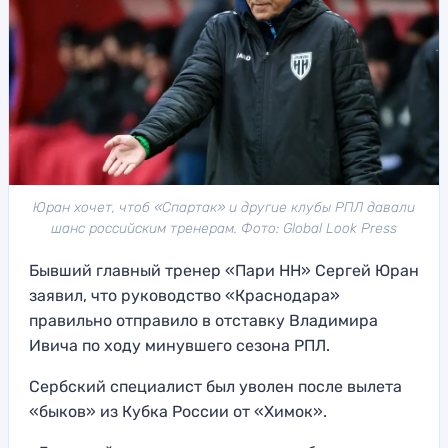
Юран хочет, чтоб «Спартак» и другие клубы РПЛ давали
шанс российским тренерам. Фото: Global Look Press
Бывший главный тренер «Пари НН» Сергей Юран
заявил, что руководство «Краснодара»
правильно отправило в отставку Владимира
Ивича по ходу минувшего сезона РПЛ.
Сербский специалист был уволен после вылета
«быков» из Кубка России от «Химок».