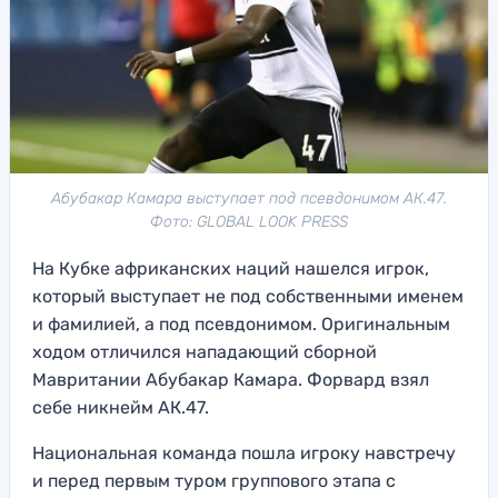
Абубакар Камара выступает под псевдонимом АК.47.
Фото: GLOBAL LOOK PRESS
На Кубке африканских наций нашелся игрок,
который выступает не под собственными именем
и фамилией, а под псевдонимом. Оригинальным
ходом отличился нападающий сборной
Мавритании Абубакар Камара. Форвард взял
себе никнейм АК.47.
Национальная команда пошла игроку навстречу
и перед первым туром группового этапа с