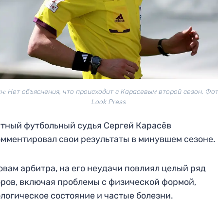
н: Нет объяснения, что происходит с Карасевым второй сезон. Фото
Look Press
тный футбольный судья Сергей Карасёв
мментировал свои результаты в минувшем сезоне.
овам арбитра, на его неудачи повлиял целый ряд
ров, включая проблемы с физической формой,
логическое состояние и частые болезни.