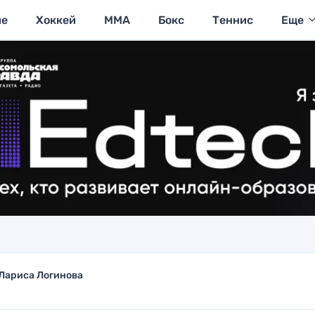
ие
Хоккей
MMA
Бокс
Теннис
Еще
Лариса Логинова