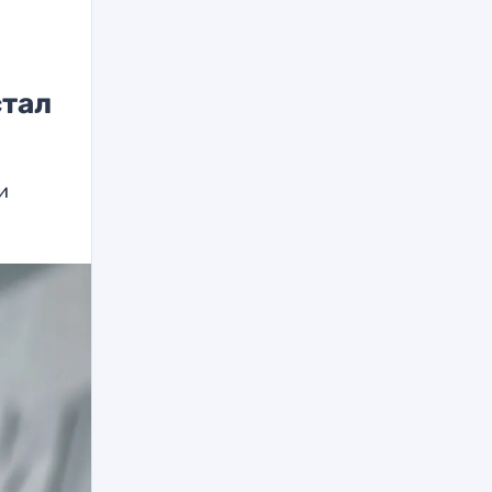
стал
и