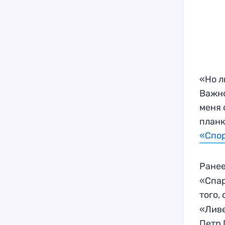
«Но л
Важно
меня 
планк
«Спо
Ранее
«Спар
того,
«Ливе
Петр