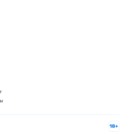
т
ры
18+