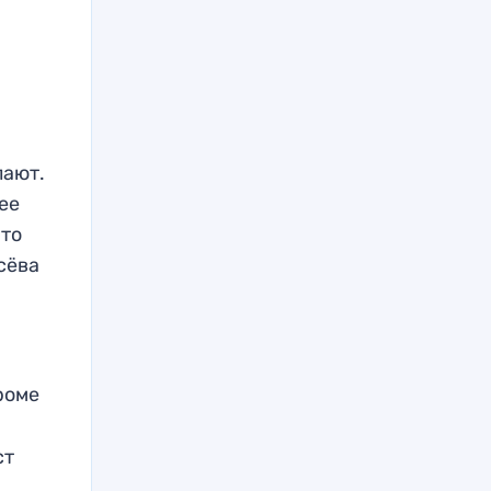
лают.
лее
что
сёва
роме
ст