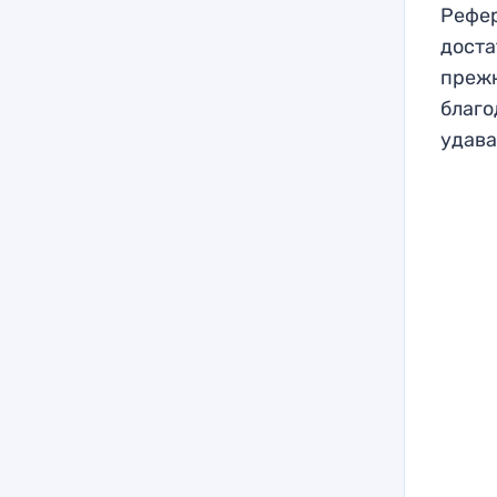
Рефер
доста
прежн
благо
удава