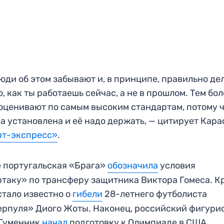
юди об этом забывают и, в принципе, правильно де
, как ты работаешь сейчас, а не в прошлом. Тем бо
оценивают по самым высоким стандартам, потому 
а установлена и её надо держать, — цитирует Кара
рт-экспресс»
.
 португальская «Брага»
обозначила
условия
таку» по трансферу защитника Виктора Гомеса. К
 стало известно о
гибели
28-летнего футболиста
рпуля» Диого Жоты. Наконец, российский фигури
 Гуменник
начал
подготовку к Олимпиаде в США.