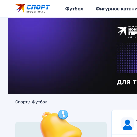
Футбол
Фигурное катан
Спорт
Футбол