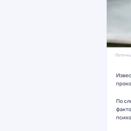
Лапочки
Извес
проко
По сл
факто
психо