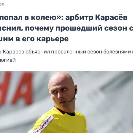
25
попал в колею»: арбитр Карасёв
яснил, почему прошедший сезон 
им в его карьере
 Карасев объяснил проваленный сезон болезнями 
логией